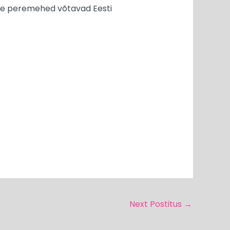
vene peremehed võtavad Eesti
Next Postitus
→