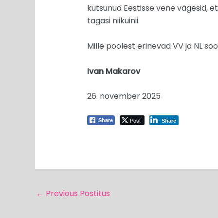
kutsunud Eestisse vene vägesid, et
tagasi niikuinii.
Mille poolest erinevad VV ja NL s
Ivan Makarov
26. november 2025
Post
Share
Share
←
Previous Postitus