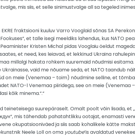
tvalge, mis siis, et selle sinimustvalge all sa tegeled inim
gu EKRE fraktsiooni kuuluv Varro Vooglaid sõnas SA Perekon
„Fookuses“, et talle isegi meeldiks lahendus, kus NATO pe
. Peaminister Kristen Michal pidas Vooglaiu öeldut magedak
aates, et need, kes leiavad, et lekkinud Ukraina rahulepin
aa millalgi hakata rohkem suuremaid nõudmisi esitama.
e Ukrainasse, vaid me nõuame seda, et NATO taandub näit
 nüüd on meie (Venemaa – toim) nõudmine selline, et tõmb
uudet NATO-l Venemaa piiridega, see on meie (Venemaa – 
dasi kõik minema.“.“
d teineteisega suurepäraselt. Omalt poolt võin lisada, et
ждун“, mis tähendab pahatahtlikku ootajat, enamasti vene 
 vene okupatsiooniväed ja siis saab kohalikele kätte makst
ekunstnik Neele Loll on oma
youtube
’is avaldatud veneke