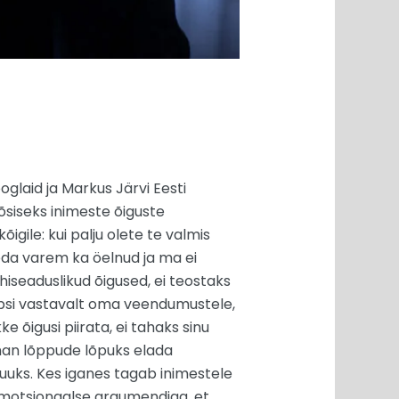
oglaid ja Markus Järvi Eesti
õsiseks inimeste õiguste
õigile: kui palju olete te valmis
seda varem ka öelnud ja ma ei
õhiseaduslikud õigused, ei teostaks
lapsi vastavalt oma veendumustele,
 õigusi piirata, ei tahaks sinu
tahan lõppude lõpuks elada
uuks. Kes iganes tagab inimestele
i emotsionaalse argumendiga, et