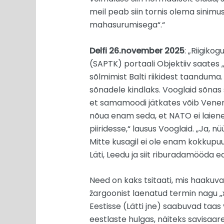
meil peab siin tornis olema sinimus
mahasurumisega“.“
Delfi 26.november 2025
: „Riigiko
(SAPTK) portaali Objektiiv saates 
sõlmimist Balti riikidest taanduma
sõnadele kindlaks. Vooglaid sõnas s
et samamoodi jätkates võib Venem
nõua enam seda, et NATO ei laien
piiridesse,“ lausus Vooglaid. „Ja,
Mitte kusagil ei ole enam kokkup
Läti, Leedu ja siit riburadamööda e
Need on kaks tsitaati, mis haakuva
žargoonist laenatud termin nagu „
Eestisse (Lätti jne) saabuvad taas
eestlaste hulgas, näiteks savisaar