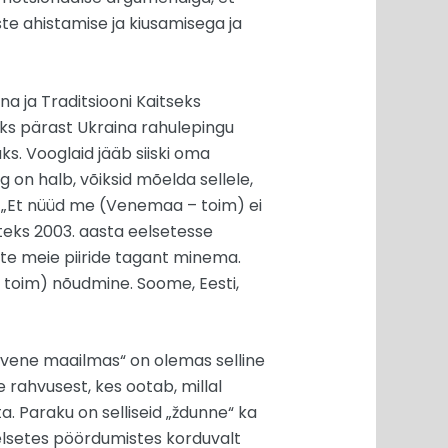
este ahistamise ja kiusamisega ja
na ja Traditsiooni Kaitseks
aks pärast Ukraina rahulepingu
s. Vooglaid jääb siiski oma
g on halb, võiksid mõelda sellele,
 „Et nüüd me (Venemaa – toim) ei
eks 2003. aasta eelsetesse
ate meie piiride tagant minema.
toim) nõudmine. Soome, Eesti,
 „vene maailmas“ on olemas selline
rahvusest, kes ootab, millal
a. Paraku on selliseid „ždunne“ ka
elsetes pöördumistes korduvalt