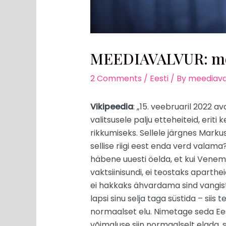
MEEDIAVALVUR: mõn
2 Comments
/
Eesti
/ By
meediava
Vikipeedia
: „15. veebruaril 2022 a
valitsusele palju etteheiteid, eri
rikkumiseks. Sellele järgnes Markus J
sellise riigi eest enda verd valama
häbene uuesti öelda, et kui Venemaa
vaktsiinisundi, ei teostaks aparth
ei hakkaks ähvardama sind vangistus
lapsi sinu selja taga süstida – siis
normaalset elu. Nimetage seda Ees
võimaluse siin normaalselt elada, 