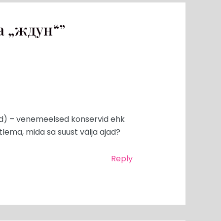
a „ждун“”
d) – venemeelsed konservid ehk
lema, mida sa suust välja ajad?
Reply