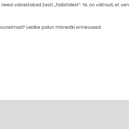
 need vabastaksid Eesti „fašistidest“. NL on väitnud, et 
oovunelmad? Leidke palun mõnedki erinevused.