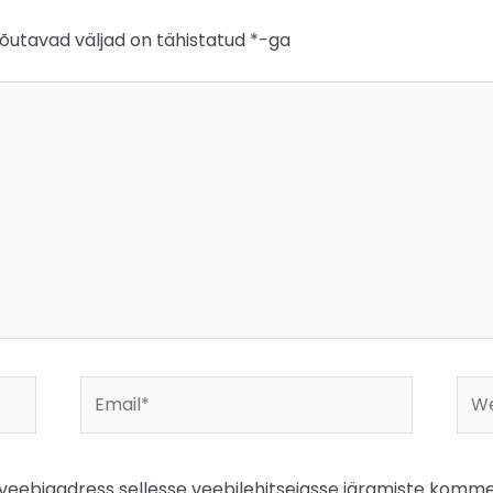
õutavad väljad on tähistatud
*
-ga
Email*
Web
a veebiaadress sellesse veebilehitsejasse järgmiste komme