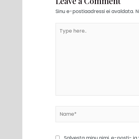
Leave a Comment
Sinu e-postiaadressi ei avaldata.
N
Type
here..
Name*
Salvesta minu nimi, e-posti- j