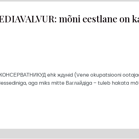
EDIAVALVUR: mõni eestlane on k
n КОНСЕРВАТНИКУД ehk ждунid (Vene okupatsiooni ootaja
Bessediniga, aga miks mitte Ваглайдiga – tuleb hakata mõt