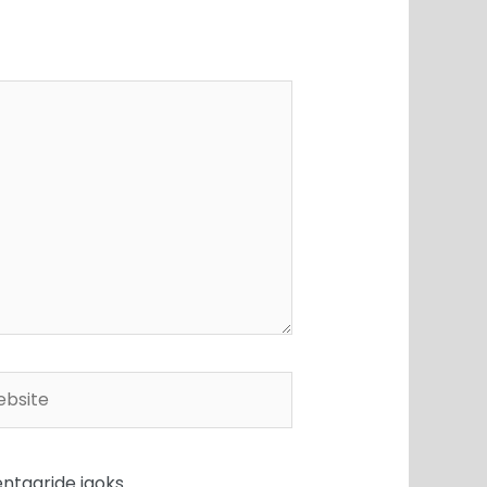
site
ntaaride jaoks.