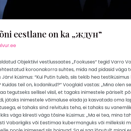
i eestlane on ka „ждун“
lvur.ee
valdatud Objektiivi vestlussaates „Fookuses“ tegid Varro Vo
ti kehtestatud koroonakorra suhtes, mida nad pidasid väga t
ärvi küsimus: “Kui Putin tuleb, siis tekib hea testiküsimus k
? Kuidas teil on, kodanikud?“ Vooglaid vastas: „Mina olen 
 tegutseks sellisel viisil, et tagaks inimestele päriselt p
eidi, jätaks inimestele võimaluse elada ja kasvatada oma 
ega, ei tahaks sind relvituks teha, ei tahaks su vanemlikke
 tekiks väga kiiresti väga tõsine küsimus: „Ma ei tea, mina 
ti Vabariigiks või Eestimaa kubermanguks või millekski m
selle poole inimesed siis hoiavad. Sa ei saa lõputult ming