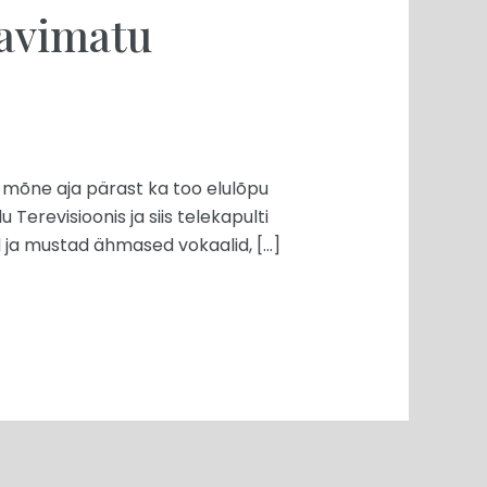
ravimatu
ab mõne aja pärast ka too elulõpu
erevisioonis ja siis telekapulti
ed ja mustad ähmased vokaalid, […]