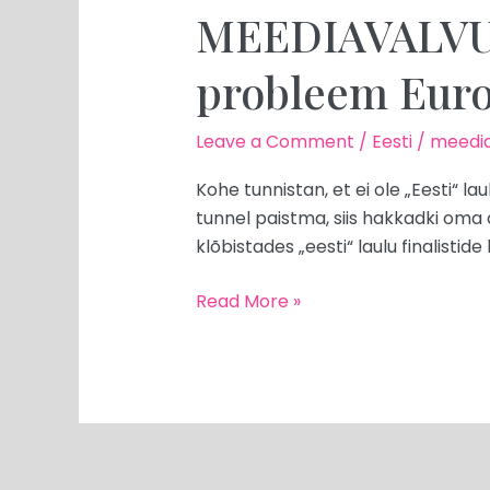
MEEDIAVALVUR:
probleem Eurov
Leave a Comment
/
Eesti
/
meedia
Kohe tunnistan, et ei ole „Eesti“ l
tunnel paistma, siis hakkadki oma 
klõbistades „eesti“ laulu finalisti
Read More »