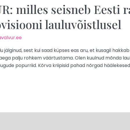
 milles seisneb Eesti 
isiooni lauluvõistlusel
valvur.ee
aulu jälginud, sest kui saad küpses eas aru, et kusagil hakk
aega palju rohkem väärtustama. Olen kuulnud mõnda laulu T
de lugude popurriid. Kõrva kriipisid pahad nõrgad häälekes