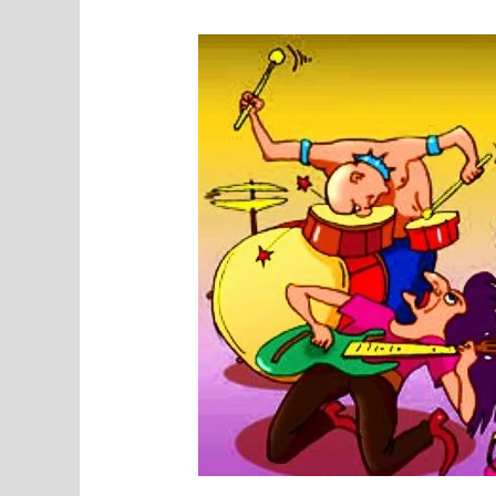
MEEDIAVALVUR:
milles
seisneb
Eesti
ravimatu
probleem
Eurovisiooni
lauluvõistlusel