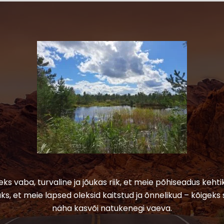
leks vaba, turvaline ja jõukas riik, et meie põhiseadus kehtik
ks, et meie lapsed oleksid kaitstud ja õnnelikud – kõigeks 
näha kasvõi natukenegi vaeva.