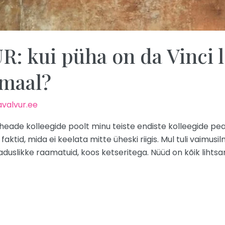
 kui püha on da Vinci 
maal?
valvur.ee
heade kolleegide poolt minu teiste endiste kolleegide peal
aktid, mida ei keelata mitte üheski riigis. Mul tuli vaimusi
eaduslikke raamatuid, koos ketseritega. Nüüd on kõik lihtsa