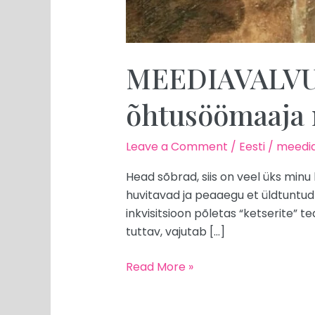
MEEDIAVALVUR:
õhtusöömaaja 
Leave a Comment
/
Eesti
/
meedia
Head sõbrad, siis on veel üks minu 
huvitavad ja peaaegu et üldtuntud f
inkvisitsioon põletas “ketserite” t
tuttav, vajutab […]
Read More »