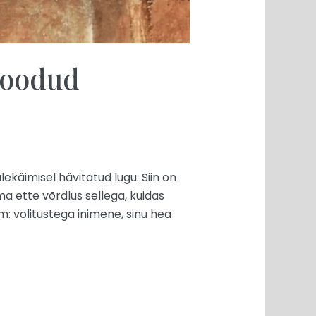
loodud
ekäimisel hävitatud lugu. Siin on
lma ette võrdlus sellega, kuidas
m: volitustega inimene, sinu hea