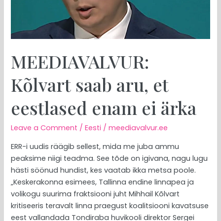
ei
ärka
MEEDIAVALVUR:
Kõlvart saab aru, et
eestlased enam ei ärka
Leave a Comment
/
Eesti
/
meediavalvur.ee
ERR-i uudis räägib sellest, mida me juba ammu
peaksime niigi teadma. See tõde on igivana, nagu lugu
hästi söönud hundist, kes vaatab ikka metsa poole.
„Keskerakonna esimees, Tallinna endine linnapea ja
volikogu suurima fraktsiooni juht Mihhail Kõlvart
kritiseeris teravalt linna praegust koalitsiooni kavatsuse
eest vallandada Tondiraba huvikooli direktor Sergei