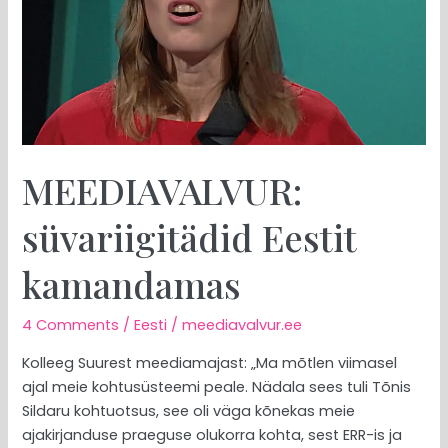
MEEDIAVALVUR:
süvariigitädid Eestit
kamandamas
4 Comments
/
Eesti
/
meediavalvur.ee
Kolleeg Suurest meediamajast: „Ma mõtlen viimasel
ajal meie kohtusüsteemi peale. Nädala sees tuli Tõnis
Sildaru kohtuotsus, see oli väga kõnekas meie
ajakirjanduse praeguse olukorra kohta, sest ERR-is ja