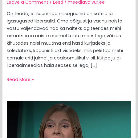
Leave a Comment
/
Eesti
/
meediavalvur.ee
On teada, et suurimad misogüünid on sotsid ja
igasugused liberaalid. Oma põlgust ja vaenu naiste
vastu väljendavad nad ka näiteks agiteerides mehi
armatsema naiste asemel teiste meestega või siis
kihutades naisi muutma end hästi kurjadeks ja
koledateks, kogunisti aktivistideks, mis peletab mehi
eemale eriti julmal ja ebaloomulikul viisil. Kui palju oli
liberaalmeedias hala seoses sellega, […]
Read More »
MEEDIAVALVUR:
süvariigitädid
Eestit
kamandamas