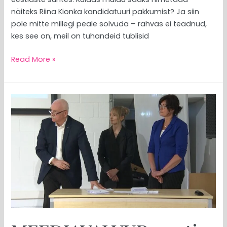
näiteks Riina Kionka kandidatuuri pakkumist? Ja siin
pole mitte millegi peale solvuda – rahvas ei teadnud,
kes see on, meil on tuhandeid tublisid
Read More »
MEEDIAVALVUR:
eesti
sport
alistas
süvariigi!