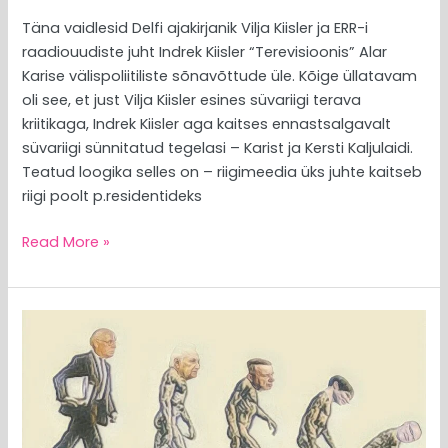
Täna vaidlesid Delfi ajakirjanik Vilja Kiisler ja ERR-i
raadiouudiste juht Indrek Kiisler “Terevisioonis” Alar
Karise välispoliitiliste sõnavõttude üle. Kõige üllatavam
oli see, et just Vilja Kiisler esines süvariigi terava
kriitikaga, Indrek Kiisler aga kaitses ennastsalgavalt
süvariigi sünnitatud tegelasi – Karist ja Kersti Kaljulaidi.
Teatud loogika selles on – riigimeedia üks juhte kaitseb
riigi poolt p.residentideks
Read More »
MEEDIAVALVUR:
Karise
kandideerimise
ümber
salatsemine
häbistab