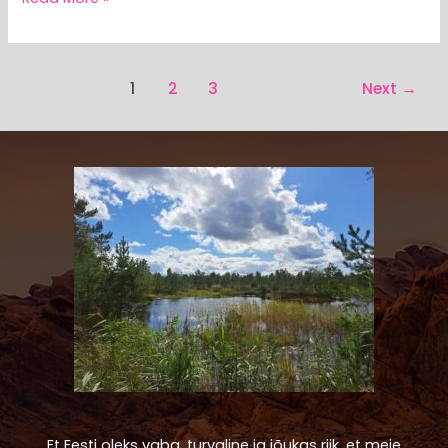
1
2
3
Next
→
Et Eesti oleks vaba, turvaline ja jõukas riik, et meie