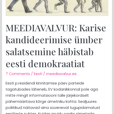
eesti
demokraatiat
MEEDIAVALVUR: Karise
kandideerimise ümber
salatsemine häbistab
eesti demokraatiat
7 Comments
/
Eesti
/
meediavalvur.ee
Eesti p.residendi kinnitamise päev parteide
tagatubades läheneb, EV kodanikkonnal pole aga
mitte mingit informatsiooni talle järjekordselt
pähemääritava kõrge ametniku kohta. Sealjuures
poliitikud näitavad aina süvenevat lugupidamatust
eestlaste suhtes. Kuidas muidu saaks nimetada