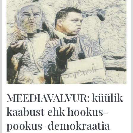
küülik
kaabust
ehk
hookus-
pookus-
demokraatia
MEEDIAVALVUR: küülik
kaabust ehk hookus-
pookus-demokraatia