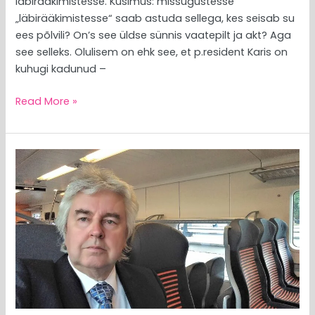
läbirääkimistesse. Küsimus: missugustesse
„läbirääkimistesse“ saab astuda sellega, kes seisab su
ees põlvili? On’s see üldse sünnis vaatepilt ja akt? Aga
see selleks. Olulisem on ehk see, et p.resident Karis on
kuhugi kadunud –
Read More »
MEEDIAVALVUR:
Toomas
Hendrik
Ilves
võiks
pidada
eesti
rahvast
rohkem
lugu