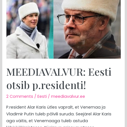
Eesti
otsib
p.residenti!
MEEDIAVALVUR: Eesti
otsib p.residenti!
2 Comments
/
Eesti
/
meediavalvur.ee
P.resident Alar Karis ütles vapralt, et Venemaa ja
Vladimir Putin tuleb põlvili suruda. Seejärel Alar Karis
aga väitis, et Venemaaga tuleb astuda