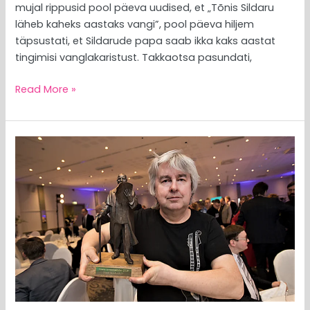
mujal rippusid pool päeva uudised, et „Tõnis Sildaru
läheb kaheks aastaks vangi”, pool päeva hiljem
täpsustati, et Sildarude papa saab ikka kaks aastat
tingimisi vanglakaristust. Takkaotsa pasundati,
Read More »
MEEDIAVALVUR:
kahe
vastasleeri
vahel
on
inimesi