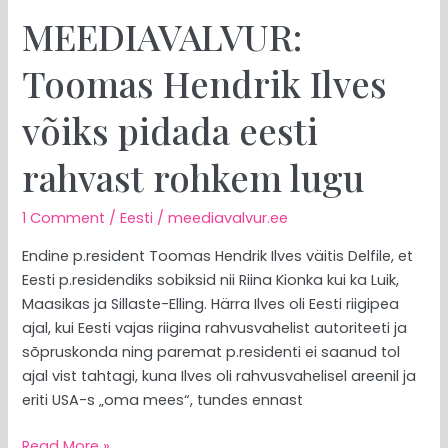
MEEDIAVALVUR:
Toomas Hendrik Ilves
võiks pidada eesti
rahvast rohkem lugu
1 Comment
/
Eesti
/
meediavalvur.ee
Endine p.resident Toomas Hendrik Ilves väitis Delfile, et
Eesti p.residendiks sobiksid nii Riina Kionka kui ka Luik,
Maasikas ja Sillaste-Elling. Härra Ilves oli Eesti riigipea
ajal, kui Eesti vajas riigina rahvusvahelist autoriteeti ja
sõpruskonda ning paremat p.residenti ei saanud tol
ajal vist tahtagi, kuna Ilves oli rahvusvahelisel areenil ja
eriti USA-s „oma mees“, tundes ennast
Read More »