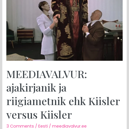
Kiisler
versus
Kiisler
MEEDIAVALVUR:
ajakirjanik ja
riigiametnik ehk Kiisler
versus Kiisler
3 Comments
/
Eesti
/
meediavalvur.ee