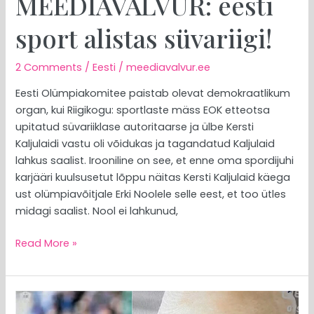
MEEDIAVALVUR: eesti
sport alistas süvariigi!
2 Comments
/
Eesti
/
meediavalvur.ee
Eesti Olümpiakomitee paistab olevat demokraatlikum
organ, kui Riigikogu: sportlaste mäss EOK etteotsa
upitatud süvariiklase autoritaarse ja ülbe Kersti
Kaljulaidi vastu oli võidukas ja tagandatud Kaljulaid
lahkus saalist. Irooniline on see, et enne oma spordijuhi
karjääri kuulsusetut lõppu näitas Kersti Kaljulaid käega
ust olümpiavõitjale Erki Noolele selle eest, et too ütles
midagi saalist. Nool ei lahkunud,
Read More »
MEEDIAVALVUR: