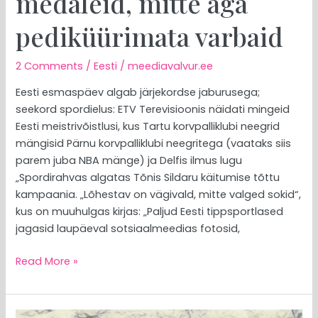
medaleid, mitte aga
pediküürimata varbaid
2 Comments
/
Eesti
/
meediavalvur.ee
Eesti esmaspäev algab järjekordse jaburusega;
seekord spordielus: ETV Terevisioonis näidati mingeid
Eesti meistrivõistlusi, kus Tartu korvpalliklubi neegrid
mängisid Pärnu korvpalliklubi neegritega (vaataks siis
parem juba NBA mänge) ja Delfis ilmus lugu
„Spordirahvas algatas Tõnis Sildaru käitumise tõttu
kampaania. „Lõhestav on vägivald, mitte valged sokid“,
kus on muuhulgas kirjas: „Paljud Eesti tippsportlased
jagasid laupäeval sotsiaalmeedias fotosid,
Read More »
MEEDIAVALVUR: