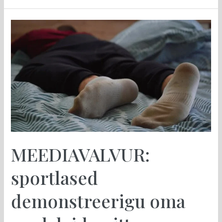
MEEDIAVALVUR:
sportlased
demonstreerigu
oma
medaleid,
mitte
aga
pediküürimata
varbaid
MEEDIAVALVUR:
sportlased
demonstreerigu oma