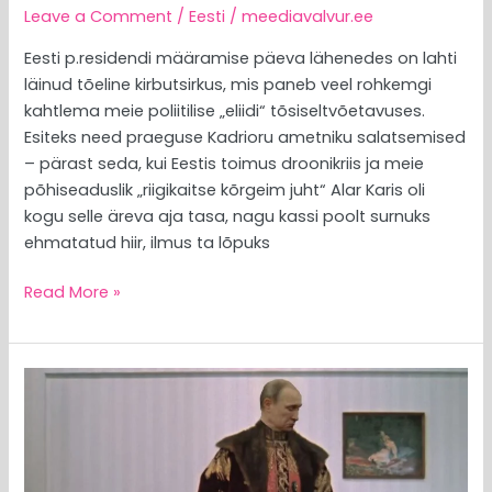
Leave a Comment
/
Eesti
/
meediavalvur.ee
Eesti p.residendi määramise päeva lähenedes on lahti
läinud tõeline kirbutsirkus, mis paneb veel rohkemgi
kahtlema meie poliitilise „eliidi“ tõsiseltvõetavuses.
Esiteks need praeguse Kadrioru ametniku salatsemised
– pärast seda, kui Eestis toimus droonikriis ja meie
põhiseaduslik „riigikaitse kõrgeim juht“ Alar Karis oli
kogu selle äreva aja tasa, nagu kassi poolt surnuks
ehmatatud hiir, ilmus ta lõpuks
Read More »
MEEDIAVALVUR:
ajakirjanik
ja
riigiametnik
ehk