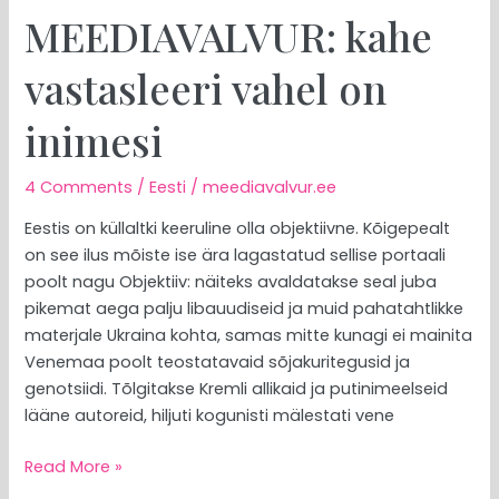
MEEDIAVALVUR: kahe
vastasleeri vahel on
inimesi
4 Comments
/
Eesti
/
meediavalvur.ee
Eestis on küllaltki keeruline olla objektiivne. Kõigepealt
on see ilus mõiste ise ära lagastatud sellise portaali
poolt nagu Objektiiv: näiteks avaldatakse seal juba
pikemat aega palju libauudiseid ja muid pahatahtlikke
materjale Ukraina kohta, samas mitte kunagi ei mainita
Venemaa poolt teostatavaid sõjakuritegusid ja
genotsiidi. Tõlgitakse Kremli allikaid ja putinimeelseid
lääne autoreid, hiljuti kogunisti mälestati vene
Read More »