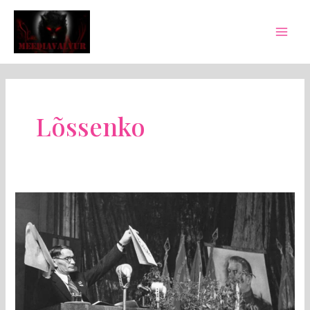
Skip
Mai
to
Men
content
Lõssenko
MEEDIAVALVUR:
Tallinna
ülikoolis
vohab
lõssenkism