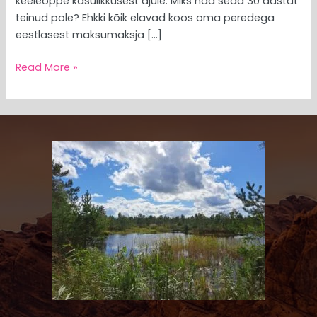
keeleõppe kasulikkusest ajule. Miks nad seda 30 aastat
teinud pole? Ehkki kõik elavad koos oma peredega
eestlasest maksumaksja […]
Read More »