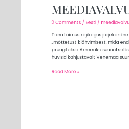
MEEDIAVALVUR:
2 Comments
/
Eesti
/
meediavalvu
Täna toimus riigikogus järjekordne v
„mõttetust klähvimisest, mida enda
pruugitakse Ameerika suunal sellisel
huvisid kahjustavalt Venemaa suu
Read More »