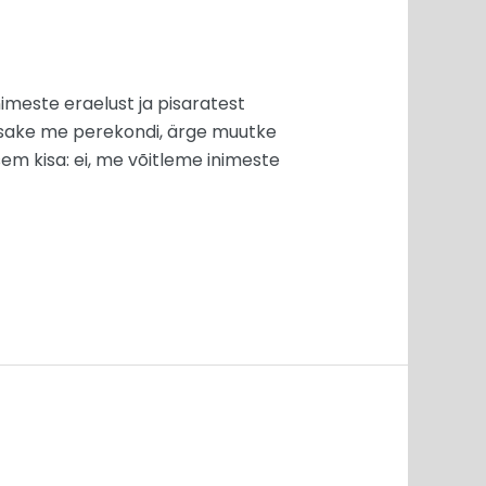
imeste eraelust ja pisaratest
iusake me perekondi, ärge muutke
em kisa: ei, me võitleme inimeste