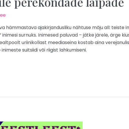
üle perekondade laipade
.ee
a hämmastava ajakirjandusliku nähtuse mõju all: teiste in
 inimesi surnuks. Inimesed paluvad – jätke järele, ärge k
ltpoolt uriinikollast meediaseina kostab aina verejanulis
imeste suitsiidi või riigist lahkumiseni.