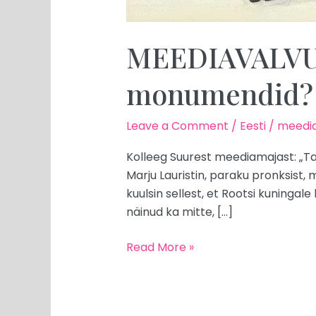
MEEDIAVALVUR:
monumendid?
Leave a Comment
/
Eesti
/
meedia
Kolleeg Suurest meediamajast: „Ta
Marju Lauristin, paraku pronksist,
kuulsin sellest, et Rootsi kuningale 
näinud ka mitte, […]
Read More »