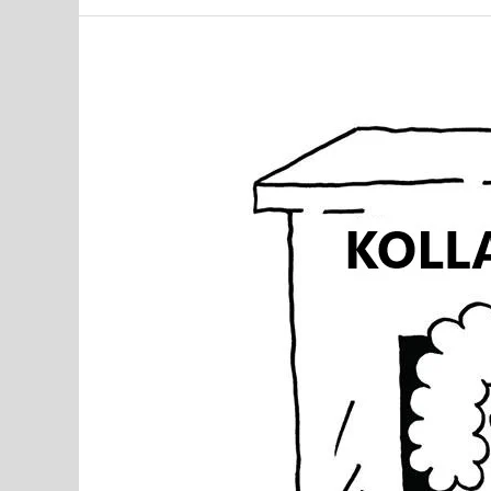
MEEDIAVALVUR:
õiguslaseks
maskeerunud
kollane
meedia
läheb
üle
perekondade
laipade