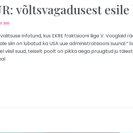
 võltsvagadusest esile 
r.ee
alitsuse infotund, kus EKRE fraktsiooni liige V. Vooglaid rää
le siin on lubatud ka USA uue administratsiooni suunal.“ Sa
 viisil suud, teiselt poolt on pikka aega pruugitud ju täiest
nal