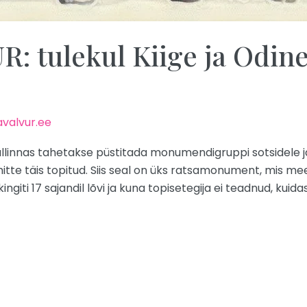
 tulekul Kiige ja Odine
valvur.ee
llinnas tahetakse püstitada monumendigruppi sotsidele ja
 mitte täis topitud. Siis seal on üks ratsamonument, mis m
kingiti 17 sajandil lõvi ja kuna topisetegija ei teadnud, kuid