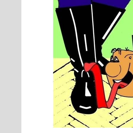
võltsvagadusest
esile
kerkiv
matslus