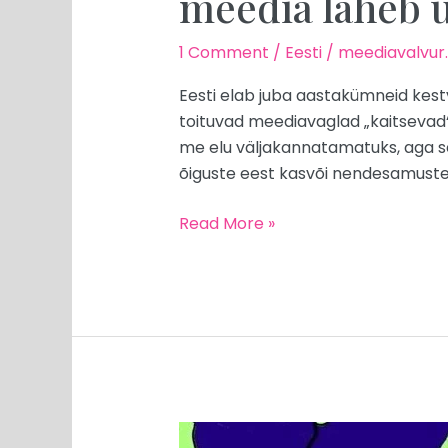
meedia läheb 
1 Comment
/
Eesti
/
meediavalvur
Eesti elab juba aastakümneid kestv
toituvad meediavaglad „kaitsevad“
me elu väljakannatamatuks, aga sea
õiguste eest kasvõi nendesamuste in
Read More »
MEEDIAVALVUR: