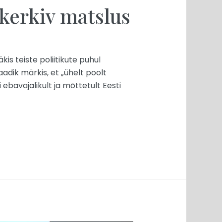
kerkiv matslus
kis teiste poliitikute puhul
adik märkis, et „ühelt poolt
i ebavajalikult ja mõttetult Eesti