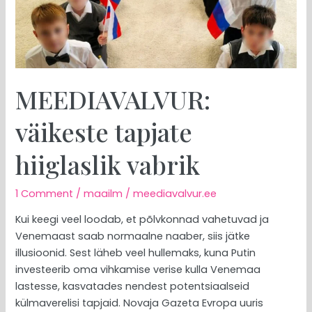
MEEDIAVALVUR:
väikeste tapjate
hiiglaslik vabrik
1 Comment
/
maailm
/
meediavalvur.ee
Kui keegi veel loodab, et põlvkonnad vahetuvad ja
Venemaast saab normaalne naaber, siis jätke
illusioonid. Sest läheb veel hullemaks, kuna Putin
investeerib oma vihkamise verise kulla Venemaa
lastesse, kasvatades nendest potentsiaalseid
külmaverelisi tapjaid. Novaja Gazeta Evropa uuris