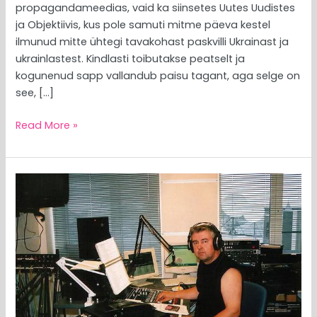
propagandameedias, vaid ka siinsetes Uutes Uudistes
ja Objektiivis, kus pole samuti mitme päeva kestel
ilmunud mitte ühtegi tavakohast paskvilli Ukrainast ja
ukrainlastest. Kindlasti toibutakse peatselt ja
kogunenud sapp vallandub paisu tagant, aga selge on
see, […]
Read More »
MEEDIAVALVUR:
eesti
kodanikkond
on
kirju,
märgatavas
osas
loll