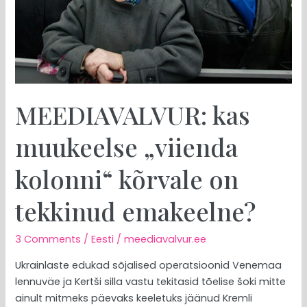
tekkinud
emakeelne?
MEEDIAVALVUR: kas
muukeelse „viienda
kolonni“ kõrvale on
tekkinud emakeelne?
3 Comments
/
Eesti
/
meediavalvur.ee
Ukrainlaste edukad sõjalised operatsioonid Venemaa
lennuväe ja Kertši silla vastu tekitasid tõelise šoki mitte
ainult mitmeks päevaks keeletuks jäänud Kremli