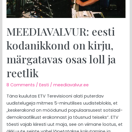
ja
reetlik
MEEDIAVALVUR: eesti
kodanikkond on kirju,
märgatavas osas loll ja
reetlik
8 Comments
/
Eesti
/
meediavalvur.ee
Täna kuulutas ETV Terevisiooni alati puterdav
uudistelugeja mitmes 5-minutilises uudisteblokis, et
„keskerakond on möödunud populaarsusest sotsiaal-
demokraatlikust erakonnast ja tõusnud teiseks“. ETV
tõesti vajab kiiresti uut maja, see on viimane lootus, et
äkki uute seinte vahel lõpetatakse kokutamine ja