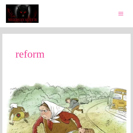
Skip
Main
to
Men
content
reform
MEEDIAVALVUR:
neli
kuuli
kitsemampli
eest