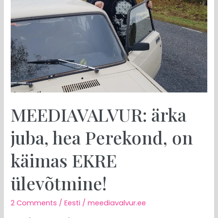
MEEDIAVALVUR: ärka
juba, hea Perekond, on
käimas EKRE
ülevõtmine!
2 Comments
/
Eesti
/
meediavalvur.ee