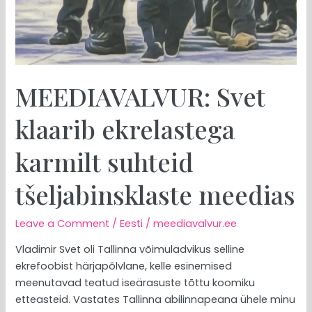
meedias
MEEDIAVALVUR: Svet
klaarib ekrelastega
karmilt suhteid
tšeljabinsklaste meedias
Leave a Comment
/
Eesti
/
meediavalvur.ee
Vladimir Svet oli Tallinna võimuladvikus selline
ekrefoobist härjapõlvlane, kelle esinemised
meenutavad teatud iseärasuste tõttu koomiku
etteasteid. Vastates Tallinna abilinnapeana ühele minu