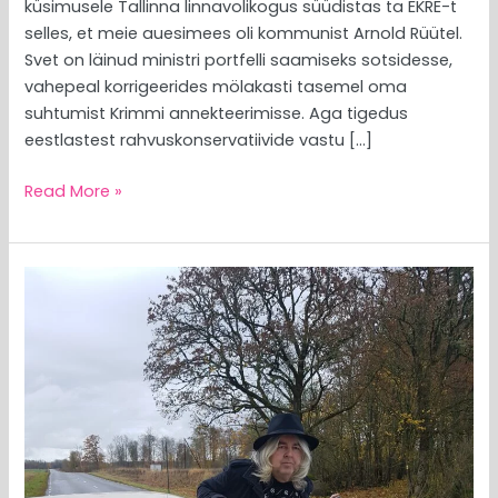
küsimusele Tallinna linnavolikogus süüdistas ta EKRE-t
selles, et meie auesimees oli kommunist Arnold Rüütel.
Svet on läinud ministri portfelli saamiseks sotsidesse,
vahepeal korrigeerides mölakasti tasemel oma
suhtumist Krimmi annekteerimisse. Aga tigedus
eestlastest rahvuskonservatiivide vastu […]
Read More »
MEEDIAVALVUR:
ärka
juba,
hea
Perekond,
on
käimas
EKRE
ülevõtmine!