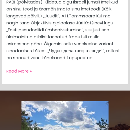
RABI (põlvitades): Kiidetud olgu Iisraeli jumal! Imelikud
on sinu teod ja äramõistmata sinu imeteod! (Kõik
langevad põlvili.) „Juudit“, A.H.Tammsaare Kui ma
nägin täna Objektiivis ajaloolase Jüri Kotšinevi lugu
„Eesti pseudoeliidi ümberrivistumine“, siis just see
ülalmainitud piiblist laenatud fraas tuli mulle
esimesena pähe. Õigemini selle venekeelne variant
sinodaalses tõlkes: „Чудны дела твои, господи!“, millest
on saanud vene kõnekäänd. Lugupeetud
Read More »