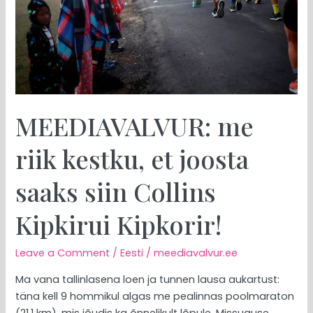
saaks
siin
Collins
Kipkirui
Kipkorir!
MEEDIAVALVUR: me
riik kestku, et joosta
saaks siin Collins
Kipkirui Kipkorir!
Leave a Comment
/
Eesti
/
meediavalvur.ee
Ma vana tallinlasena loen ja tunnen lausa aukartust:
täna kell 9 hommikul algas me pealinnas poolmaraton