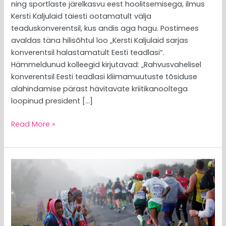
ning sportlaste järelkasvu eest hoolitsemisega, ilmus
Kersti Kaljulaid täiesti ootamatult välja
teaduskonverentsil, kus andis aga hagu. Postimees
avaldas täna hilisõhtul loo „Kersti Kaljulaid sarjas
konverentsil halastamatult Eesti teadlasi“.
Hämmeldunud kolleegid kirjutavad: „Rahvusvahelisel
konverentsil Eesti teadlasi kliimamuutuste tõsiduse
alahindamise pärast hävitavate kriitikanooltega
loopinud president […]
Read More »
MEEDIAVALVUR:
me
riik
kestku,
et
joosta