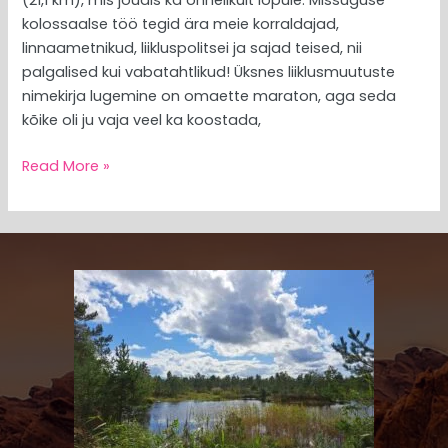
(21,1 km), mis jõudis ka õnnelikult lõpule. Missuguse
kolossaalse töö tegid ära meie korraldajad,
linnaametnikud, liikluspolitsei ja sajad teised, nii
palgalised kui vabatahtlikud! Üksnes liiklusmuutuste
nimekirja lugemine on omaette maraton, aga seda
kõike oli ju vaja veel ka koostada,
Read More »