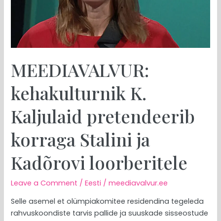
ja
Kadõrovi
loorberitele
MEEDIAVALVUR:
kehakulturnik K.
Kaljulaid pretendeerib
korraga Stalini ja
Kadõrovi loorberitele
Leave a Comment
/
Eesti
/
meediavalvur.ee
Selle asemel et olümpiakomitee residendina tegeleda
rahvuskoondiste tarvis pallide ja suuskade sisseostude