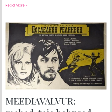
Read More »
MEEDIAVALVUR:
mehed,
teie
hobused
põlevad
MEEDIAVALVUR: