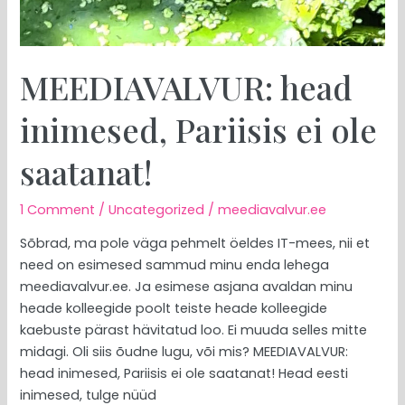
MEEDIAVALVUR: head
inimesed, Pariisis ei ole
saatanat!
1 Comment
/
Uncategorized
/
meediavalvur.ee
Sõbrad, ma pole väga pehmelt öeldes IT-mees, nii et
need on esimesed sammud minu enda lehega
meediavalvur.ee. Ja esimese asjana avaldan minu
heade kolleegide poolt teiste heade kolleegide
kaebuste pärast hävitatud loo. Ei muuda selles mitte
midagi. Oli siis õudne lugu, või mis? MEEDIAVALVUR:
head inimesed, Pariisis ei ole saatanat! Head eesti
inimesed, tulge nüüd