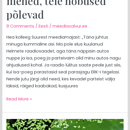
mehed, teie hobused
põlevad
9 Comments
/
Eesti
/
meediavalvur.ee
Hea kolleeg Suurest meediamajast: „Täna juhtus
minuga kummaline asi. Ma pole elus kuulanud
Helmete raadiosaadet, aga täna näppisin autos
nuppe ja isa, poeg ja parteivaim olid minu autos nagu
ahjualused kohal. Ja raadio lülitus saate peale just siis,
kui isa-poeg parastasid seal parasjagu ERK-i tegelasi.
Nende jutu järgi olid need, kes kevadel parteist välja
läksid, räiged kaabakad, kusjuures
Read More »
MEEDIAVALVUR:
head