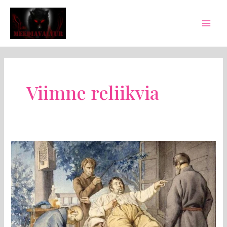
Skip
Mai
to
Men
content
Viimne reliikvia
MEEDIAVALVUR:
kui
mõisnikud
halavad
“lihtsate
maameeste”
vaesuse