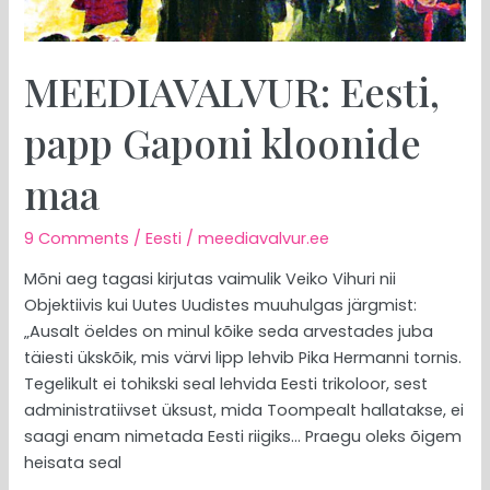
MEEDIAVALVUR: Eesti,
papp Gaponi kloonide
maa
9 Comments
/
Eesti
/
meediavalvur.ee
Mõni aeg tagasi kirjutas vaimulik Veiko Vihuri nii
Objektiivis kui Uutes Uudistes muuhulgas järgmist:
„Ausalt öeldes on minul kõike seda arvestades juba
täiesti ükskõik, mis värvi lipp lehvib Pika Hermanni tornis.
Tegelikult ei tohikski seal lehvida Eesti trikoloor, sest
administratiivset üksust, mida Toompealt hallatakse, ei
saagi enam nimetada Eesti riigiks… Praegu oleks õigem
heisata seal