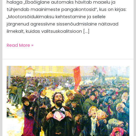
halaga „Ebaõiglane automaks hävitab maaelu ja
tühjendab maainimeste pangakontosid“, kus on kirjas:
„Mootorsõidukimaksu kehtestamine ja sellele
järgnenud agressiivne sissenõudmislaine näitavad
ilmekalt, kuidas valitsuskoalitsioon […]
Read More »
MEEDIAVALVUR:
Eesti,
papp
Gaponi
kloonide
maa