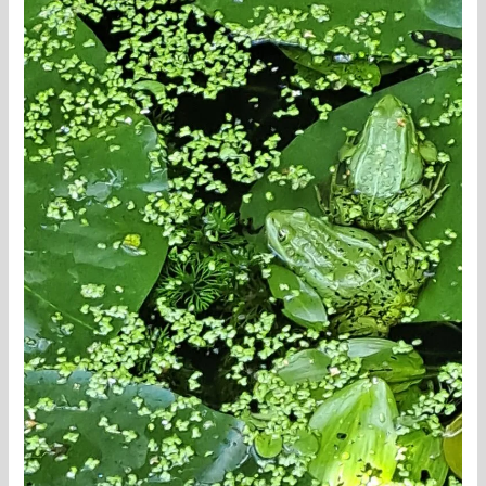
inimesed,
Pariisis
ei
ole
saatanat!