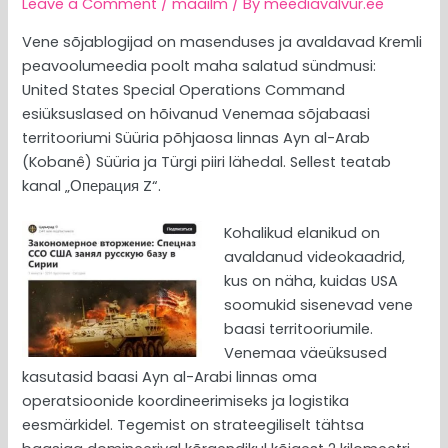
Leave a Comment
/
maailm
/ By
meediavalvur.ee
Vene sõjablogijad on masenduses ja avaldavad Kremli
peavoolumeedia poolt maha salatud sündmusi:
United States Special Operations Command
esiüksuslased on hõivanud Venemaa sõjabaasi
territooriumi Süüria põhjaosa linnas Ayn al-Arab
(Kobanê) Süüria ja Türgi piiri lähedal. Sellest teatab
kanal „Операция Z“.
Kohalikud elanikud on
avaldanud videokaadrid,
kus on näha, kuidas USA
soomukid sisenevad vene
baasi territooriumile.
Venemaa väeüksused
kasutasid baasi Ayn al-Arabi linnas oma
operatsioonide koordineerimiseks ja logistika
eesmärkidel. Tegemist on strateegiliselt tähtsa