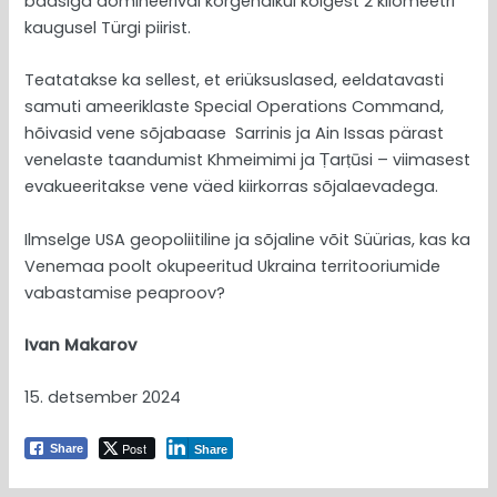
baasiga domineerival kõrgendikul kõigest 2 kilomeetri
kaugusel Türgi piirist.
Teatatakse ka sellest, et eriüksuslased, eeldatavasti
samuti ameeriklaste Special Operations Command,
hõivasid vene sõjabaase Sarrinis ja Ain Issas pärast
venelaste taandumist Khmeimimi ja Ṭarṭūsi – viimasest
evakueeritakse vene väed kiirkorras sõjalaevadega.
Ilmselge USA geopoliitiline ja sõjaline võit Süürias, kas ka
Venemaa poolt okupeeritud Ukraina territooriumide
vabastamise peaproov?
Ivan Makarov
15. detsember 2024
Post
Share
Share