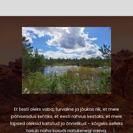
Et Eesti oleks vaba, turvaline ja jõukas riik, et meie
põhiseadus kehtiks, et eesti rahvus kestaks, et meie
lapsed oleksid kaitstud ja õnnelikud – kõigeks selleks
tasub näha kasvõi natukenegi vaeva.