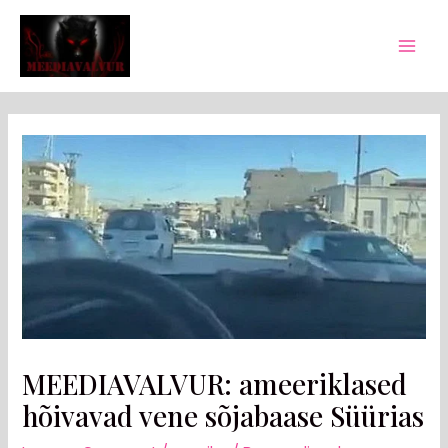
Skip
Post
Mai
to
navigation
Men
content
MEEDIAVALVUR: ameeriklased
hõivavad vene sõjabaase Süürias