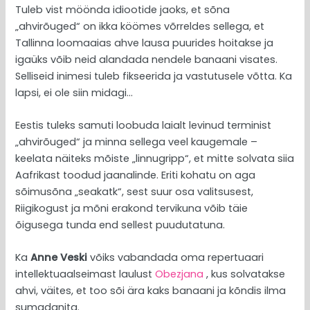
Tuleb vist möönda idiootide jaoks, et sõna
„ahvirõuged“ on ikka köömes võrreldes sellega, et
Tallinna loomaaias ahve lausa puurides hoitakse ja
igaüks võib neid alandada nendele banaani visates.
Selliseid inimesi tuleb fikseerida ja vastutusele võtta. Ka
lapsi, ei ole siin midagi…
Eestis tuleks samuti loobuda laialt levinud terminist
„ahvirõuged“ ja minna sellega veel kaugemale –
keelata näiteks mõiste „linnugripp“, et mitte solvata siia
Aafrikast toodud jaanalinde. Eriti kohatu on aga
sõimusõna „seakatk“, sest suur osa valitsusest,
Riigikogust ja mõni erakond tervikuna võib täie
õigusega tunda end sellest puudutatuna.
Ka
Anne Veski
võiks vabandada oma repertuaari
intellektuaalseimast laulust
Obezjana
, kus solvatakse
ahvi, väites, et too sõi ära kaks banaani ja kõndis ilma
sumadanita.