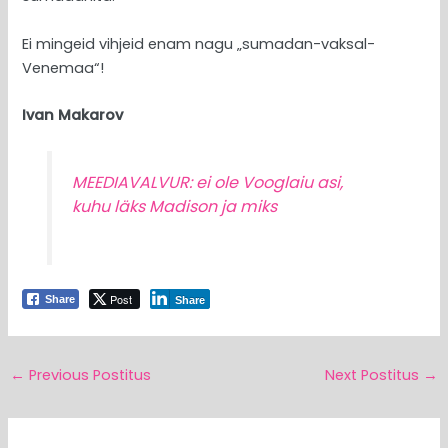
Ei mingeid vihjeid enam nagu „sumadan-vaksal-
Venemaa“!
Ivan Makarov
MEEDIAVALVUR: ei ole Vooglaiu asi,
kuhu läks Madison ja miks
Post
Share
Share
←
Previous Postitus
Next Postitus
→