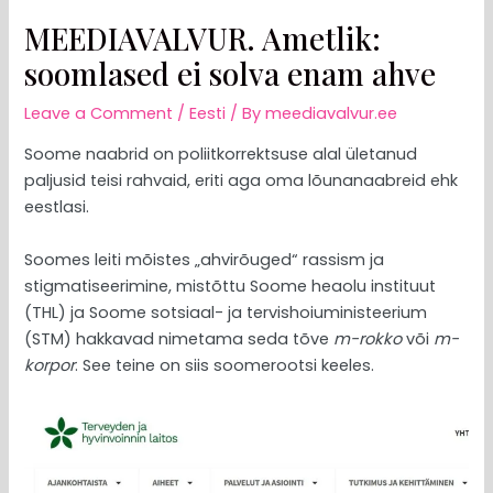
MEEDIAVALVUR. Ametlik:
soomlased ei solva enam ahve
Leave a Comment
/
Eesti
/ By
meediavalvur.ee
Soome naabrid on poliitkorrektsuse alal ületanud
paljusid teisi rahvaid, eriti aga oma lõunanaabreid ehk
eestlasi.
Soomes leiti mõistes „ahvirõuged“ rassism ja
stigmatiseerimine, mistõttu Soome heaolu instituut
(THL) ja Soome sotsiaal- ja tervishoiuministeerium
(STM) hakkavad nimetama seda tõve
m-rokko
või
m-
korpor
. See teine on siis soomerootsi keeles.