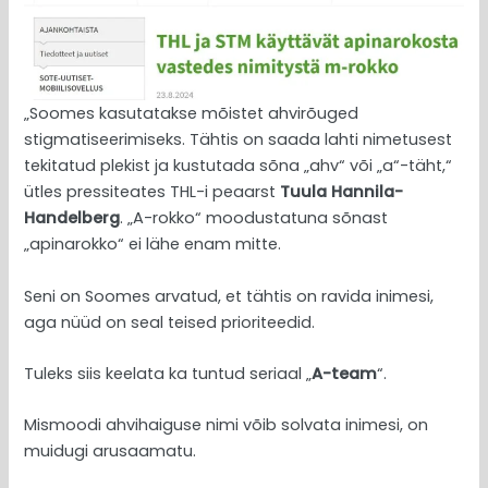
„Soomes kasutatakse mõistet ahvirõuged
stigmatiseerimiseks. Tähtis on saada lahti nimetusest
tekitatud plekist ja kustutada sõna „ahv“ või „a“-täht,“
ütles pressiteates THL-i peaarst
Tuula Hannila-
Handelberg
. „A-rokko“ moodustatuna sõnast
„apinarokko“ ei lähe enam mitte.
Seni on Soomes arvatud, et tähtis on ravida inimesi,
aga nüüd on seal teised prioriteedid.
Tuleks siis keelata ka tuntud seriaal „
A-team
“.
Mismoodi ahvihaiguse nimi võib solvata inimesi, on
muidugi arusaamatu.