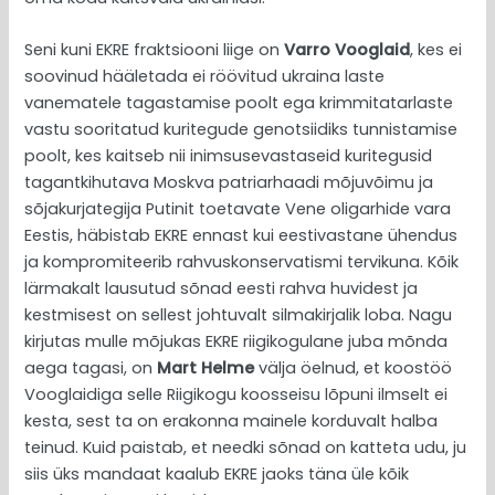
Seni kuni EKRE fraktsiooni liige on
Varro Vooglaid
, kes ei
soovinud hääletada ei röövitud ukraina laste
vanematele tagastamise poolt ega krimmitatarlaste
vastu sooritatud kuritegude genotsiidiks tunnistamise
poolt, kes kaitseb nii inimsusevastaseid kuritegusid
tagantkihutava Moskva patriarhaadi mõjuvõimu ja
sõjakurjategija Putinit toetavate Vene oligarhide vara
Eestis, häbistab EKRE ennast kui eestivastane ühendus
ja kompromiteerib rahvuskonservatismi tervikuna. Kõik
lärmakalt lausutud sõnad eesti rahva huvidest ja
kestmisest on sellest johtuvalt silmakirjalik loba. Nagu
kirjutas mulle mõjukas EKRE riigikogulane juba mõnda
aega tagasi, on
Mart Helme
välja öelnud, et koostöö
Vooglaidiga selle Riigikogu koosseisu lõpuni ilmselt ei
kesta, sest ta on erakonna mainele korduvalt halba
teinud. Kuid paistab, et needki sõnad on katteta udu, ju
siis üks mandaat kaalub EKRE jaoks täna üle kõik