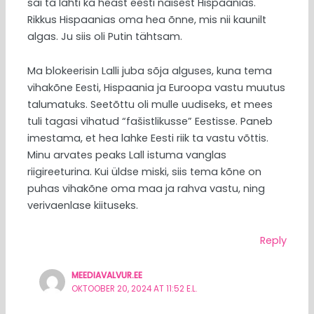
sai ta lahti ka heast eesti naisest Hispaanias.
Rikkus Hispaanias oma hea õnne, mis nii kaunilt
algas. Ju siis oli Putin tähtsam.
Ma blokeerisin Lalli juba sõja alguses, kuna tema
vihakõne Eesti, Hispaania ja Euroopa vastu muutus
talumatuks. Seetõttu oli mulle uudiseks, et mees
tuli tagasi vihatud “fašistlikusse” Eestisse. Paneb
imestama, et hea lahke Eesti riik ta vastu võttis.
Minu arvates peaks Lall istuma vanglas
riigireeturina. Kui üldse miski, siis tema kõne on
puhas vihakõne oma maa ja rahva vastu, ning
verivaenlase kiituseks.
Reply
MEEDIAVALVUR.EE
OKTOOBER 20, 2024 AT 11:52 E.L.