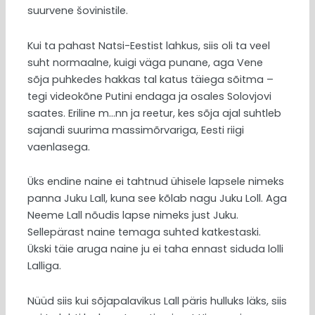
suurvene šovinistile.
Kui ta pahast Natsi-Eestist lahkus, siis oli ta veel
suht normaalne, kuigi väga punane, aga Vene
sõja puhkedes hakkas tal katus täiega sõitma –
tegi videokõne Putini endaga ja osales Solovjovi
saates. Eriline m…nn ja reetur, kes sõja ajal suhtleb
sajandi suurima massimõrvariga, Eesti riigi
vaenlasega.
Üks endine naine ei tahtnud ühisele lapsele nimeks
panna Juku Lall, kuna see kõlab nagu Juku Loll. Aga
Neeme Lall nõudis lapse nimeks just Juku.
Sellepärast naine temaga suhted katkestaski.
Ükski täie aruga naine ju ei taha ennast siduda lolli
Lalliga.
Nüüd siis kui sõjapalavikus Lall päris hulluks läks, siis