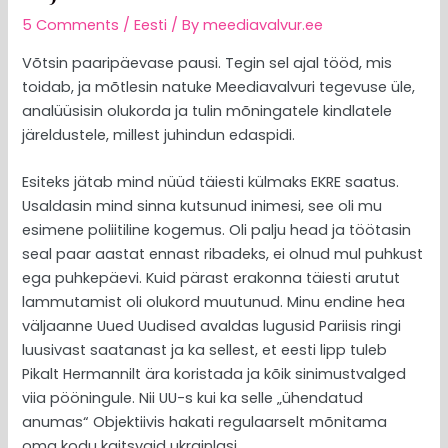
5 Comments
/
Eesti
/ By
meediavalvur.ee
Võtsin paaripäevase pausi. Tegin sel ajal tööd, mis
toidab, ja mõtlesin natuke Meediavalvuri tegevuse üle,
analüüsisin olukorda ja tulin mõningatele kindlatele
järeldustele, millest juhindun edaspidi.
Esiteks jätab mind nüüd täiesti külmaks EKRE saatus.
Usaldasin mind sinna kutsunud inimesi, see oli mu
esimene poliitiline kogemus. Oli palju head ja töötasin
seal paar aastat ennast ribadeks, ei olnud mul puhkust
ega puhkepäevi. Kuid pärast erakonna täiesti arutut
lammutamist oli olukord muutunud. Minu endine hea
väljaanne Uued Uudised avaldas lugusid Pariisis ringi
luusivast saatanast ja ka sellest, et eesti lipp tuleb
Pikalt Hermannilt ära koristada ja kõik sinimustvalged
viia pööningule. Nii UU-s kui ka selle „ühendatud
anumas“ Objektiivis hakati regulaarselt mõnitama
oma kodu kaitsvaid ukrainlasi.