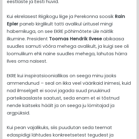
eestlaste ja Eesti huvid.
Kui ekrelasest Riigikogu liige ja Perekonna soosik
Rain
Epler
paneb kirglikult tatti avalikul üritusel mingi
habemikuga, on see EKRE põhimõtete üle näitlik
ilkumine. President
Toomas Hendrik Ilvese
abikaasa
suudles samuti võõra mehega avalikult, ja kuigi see oli
loomulikum ehk naine suudles mehega, lahutas härra
Ilves oma naisest.
EKRE kui inspiratsiooniallikas on seega minu jaoks
ammendunud – seal on ikka veel väärikaid inimesi, kuid
nad ilmselgelt ei soovi jagada suud pruukinud
parteikaaslaste saatust, seda enam et ei tõstnud
nende kaitseks häält ja on seega ju lömitajad ja
argpüksid.
Kui pean vajalikuks, siis puudutan seda teemat
edaspidigi lähtudes konkreetsetest tegudest ja