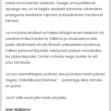
edasi oma isanda saabast. Saage oma pehkinud
ajudega aru, et te laigite sisuliselt kümnete tuhandete
praeguste eestlaste tapmist ja küüditamist taotlenud
inimest.
Ja ma kohe kindlasti ei hakka lähiajal enam keskööl või
varahommikul hankima, tõlkima ja analüüsima teie
jaoks ülitähtsaid või siis lihtsalt unikaalseid sündmusi,
millest peavool kirjutaks vaid paari päeva möödudes,
kui üldse kirjutaks. Ootan mõnda aega, kuniks te siit
uttu tõmbate.
Ja too eestivihkajast putinist, kes pöördus häda pärast
tagasi „fašistlikusse Eestisse“ – paranegu ikka, inimelu
on püha.
Ja et talle eesti piim kurku ei jääks.
Ivan Makarov