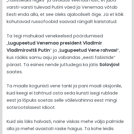
„fašistlikuks riigiks“ ja avaldas veendumust, et juba
varsti-varsti tulevad Putini väed ja Venemaa võtab
Eesti enda alla, et see oleks ajalooliselt õige. Ja et kõik
kohutavad russofoobid saavad rängalt karistatud.
Ta tegi mahukad venekeelsed pöördumised
„
Lugupeetud Venemaa president Vladimir
Vladimirovitš Putin
“ ja „
Lugupeetud Vene rahvas!
“,
kus rääkis samu asju ja vabandas „eesti fašistide“
pärast. Ta esines nende juttudega ka jätis
Solovjovi
saates.
Ta maalis kogunisti vene tanki ja pani maali oksjonile,
kuid keegi ei tahtnud osta seda kunsti isegi rublade
eest ja lõpuks soetas selle võileivahinna eest mingi
sotsrootslasest idioot.
Kuid siis läks halvasti, naine viskas mehe välja palmide
alla ja mehel avastati raske haigus. Ta kohe leidis