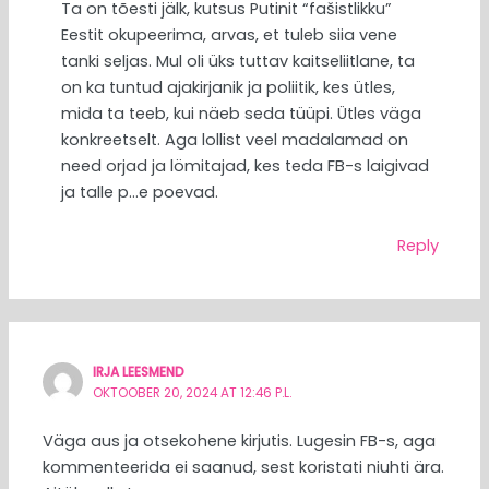
Ta on tõesti jälk, kutsus Putinit “fašistlikku”
Eestit okupeerima, arvas, et tuleb siia vene
tanki seljas. Mul oli üks tuttav kaitseliitlane, ta
on ka tuntud ajakirjanik ja poliitik, kes ütles,
mida ta teeb, kui näeb seda tüüpi. Ütles väga
konkreetselt. Aga lollist veel madalamad on
need orjad ja lömitajad, kes teda FB-s laigivad
ja talle p…e poevad.
Reply
IRJA LEESMEND
OKTOOBER 20, 2024 AT 12:46 P.L.
Väga aus ja otsekohene kirjutis. Lugesin FB-s, aga
kommenteerida ei saanud, sest koristati niuhti ära.