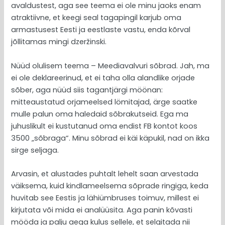
avaldustest, aga see teema ei ole minu jaoks enam
atraktiivne, et keegi seal tagapingil karjub oma
armastusest Eesti ja eestlaste vastu, enda kõrval
jõllitamas mingi dzeržinski.
Nüüd olulisem teema – Meediavalvuri sõbrad. Jah, ma
ei ole deklareerinud, et ei taha olla alandlike orjade
sõber, aga nüüd siis tagantjärgi möönan:
mitteaustatud orjameelsed lömitajad, ärge saatke
mulle palun oma haledaid sõbrakutseid. Ega ma
juhuslikult ei kustutanud oma endist FB kontot koos
3500 „sõbraga“. Minu sõbrad ei käi käpukil, nad on ikka
sirge seljaga.
Arvasin, et alustades puhtalt lehelt saan arvestada
väiksema, kuid kindlameelsema sõprade ringiga, keda
huvitab see Eestis ja lähiümbruses toimuv, millest ei
kirjutata või mida ei analüüsita. Aga panin kõvasti
mööda ja palju aega kulus sellele, et selgitada nii