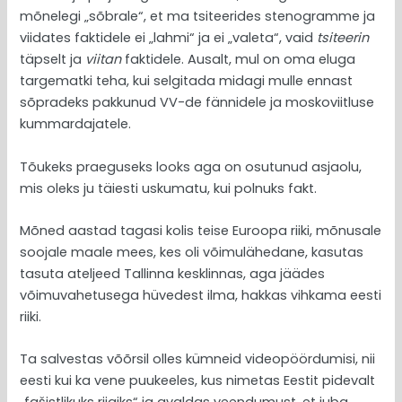
mõnelegi „sõbrale“, et ma tsiteerides stenogramme ja
viidates faktidele ei „lahmi“ ja ei „valeta“, vaid
tsiteerin
täpselt ja
viitan
faktidele. Ausalt, mul on oma eluga
targematki teha, kui selgitada midagi mulle ennast
sõpradeks pakkunud VV-de fännidele ja moskoviitluse
kummardajatele.
Tõukeks praeguseks looks aga on osutunud asjaolu,
mis oleks ju täiesti uskumatu, kui polnuks fakt.
Mõned aastad tagasi kolis teise Euroopa riiki, mõnusale
soojale maale mees, kes oli võimulähedane, kasutas
tasuta ateljeed Tallinna kesklinnas, aga jäädes
võimuvahetusega hüvedest ilma, hakkas vihkama eesti
riiki.
Ta salvestas võõrsil olles kümneid videopöördumisi, nii
eesti kui ka vene puukeeles, kus nimetas Eestit pidevalt