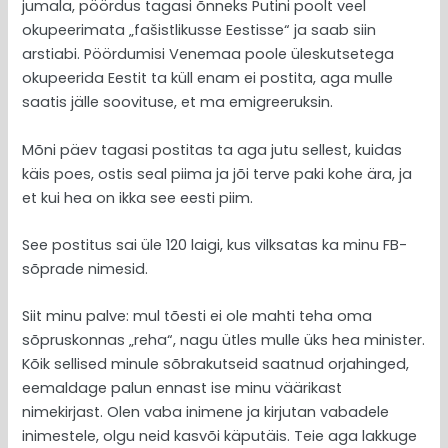
jumala, pöördus tagasi õnneks Putini poolt veel
okupeerimata „fašistlikusse Eestisse“ ja saab siin
arstiabi. Pöördumisi Venemaa poole üleskutsetega
okupeerida Eestit ta küll enam ei postita, aga mulle
saatis jälle soovituse, et ma emigreeruksin.
Mõni päev tagasi postitas ta aga jutu sellest, kuidas
käis poes, ostis seal piima ja jõi terve paki kohe ära, ja
et kui hea on ikka see eesti piim.
See postitus sai üle 120 laigi, kus vilksatas ka minu FB-
sõprade nimesid.
Siit minu palve: mul tõesti ei ole mahti teha oma
sõpruskonnas „reha“, nagu ütles mulle üks hea minister.
Kõik sellised minule sõbrakutseid saatnud orjahinged,
eemaldage palun ennast ise minu väärikast
nimekirjast. Olen vaba inimene ja kirjutan vabadele
inimestele, olgu neid kasvõi käputäis. Teie aga lakkuge