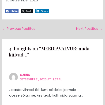
31. detsember 2025
Post
Share
Share
←
Previous Postitus
Next Postitus
→
3 thoughts on “MEEDIAVALVUR: mida
külvad…”
GALINA
DETSEMBER 31, 2025 AT 12:27 P.L.
…aasta viimsel ööl lumi sädeles ja meie
öösse sõitsime, kes teab küll mida saama…