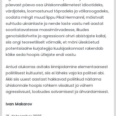
päevast päeva osa ühiskonnaliikmetest idiootideks,
värdjateks, loomastunud tõpradeks ja võllaroogadeks,
oodata mingit muud lippu Pikal Hermannil, mõistvalt
suhtuda ukrainlaste ja nende laste vastu neli aastat
sooritatavatesse massimõrvadesse, ilkudes
genotsiidiohvrite ja agressiooni ohvri abistajate kallal,
siis ongi teoreetiliselt võimalik, et mõni ülesköetud
potentsiaalne kurjategija kuulajaskonnast rakendab
kõike seda hoopis ütlejate endi vastu.
Antud olukorras avitaks kinnipidamine elementaarsest
poliitilisest kultuurist, siis ei läheks vaja ka politsei abi.
Äkki siis uuest aastast hakkavad poliitikud näitama
ühiskonnale hoopis rohkem viisakust ja vähem
agressiivsust, loobudes solvamisest ja ähvardamisest.
Ivan Makarov