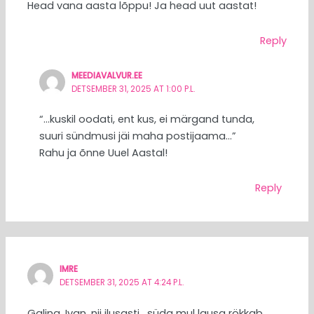
Head vana aasta lõppu! Ja head uut aastat!
Reply
MEEDIAVALVUR.EE
DETSEMBER 31, 2025 AT 1:00 P.L.
“…kuskil oodati, ent kus, ei märgand tunda,
suuri sündmusi jäi maha postijaama…”
Rahu ja õnne Uuel Aastal!
Reply
IMRE
DETSEMBER 31, 2025 AT 4:24 P.L.
Galina, Ivan, nii ilusasti , süda mul lausa rökkab