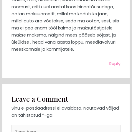
röömust, eriti uuel aastal koos hinnatõusudega,
ootan maksuametit, millal ma kodutuks jään,
millal auto ära võetakse, seda ma ootan, sest, siis
ma ei pea enam tõõl käima ja maksutõstjatele
makse maksma, nälgind mees pääseb sõjast, ja
üleüldse , head vana aasta lõppu, meediavalvuri
meeskonnale ja kommijatele.
Reply
Leave a Comment
Sinu e-postiaadressi ei avaldata.
Nõutavad väljad
on tähistatud
*
-ga
Type