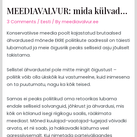
MEEDIAVALVUR: mida külvad…
3 Comments
/
Eesti
/ By
meediavalvur.ee
Konservatiivse meedia poolt kajastatud brutaalsed
ähvardused mõnede EKRE poliitikute aadressil on täiesti
lubamatud ja meie õigusriik peaks selliseid asju jõuliselt
takistama.
Sellistel ähvardustel pole mitte mingit õigustust –
poliitik võib olla ükskõik kui vastumeelne, kuid inimesena
on ta puutumatu, nagu ka kõik teised.
Samas ei peaks poliitikud oma retoorikas lubama
endale selliseid solvanguid, jõhkrust ja ähvardusi, mis
kõik on kõlanud isegi riigikogu saalis, rääkimata
meediast. Mõned kuulajad-vaatajad-lugejad võivadki
arvata, et nii saab, ja hakkavadki käituma veel
agressiivsemalt. Kui nimetada parteiväljaandes