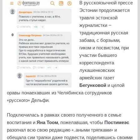
В русскоязычной прессе
Эстонии продолжается
травля эстонской
журналистки –
традиционная русская
забава, с борзыми,
гиком и посвистом, при
участии бывшего
корреспондента
лукашенковских
армейских газет
Бегунковой
и целой
оравы понаехавших из Челябинска сотрудников
«русского» Дельфи.
Подключилась в рамках своего полученного в семье
воспитания и
Яна Тоом
, пожелавшая, чтобы
Постимеэс
разогнал всю свою редакцию «..аными тряпками» и
обещала сии трапки даже подвести, поделившись своими