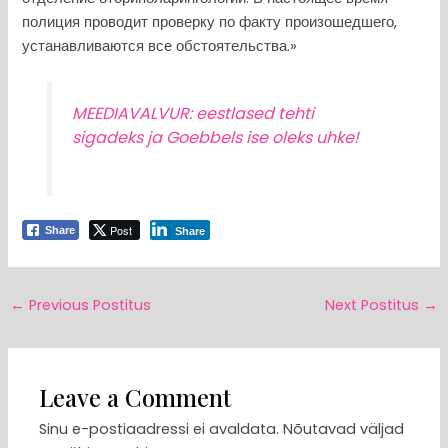
полиция проводит проверку по факту произошедшего,
устанавливаются все обстоятельства.»
MEEDIAVALVUR: eestlased tehti
sigadeks ja Goebbels ise oleks uhke!
Post
Share
Share
←
Previous Postitus
Next Postitus
→
Leave a Comment
Sinu e-postiaadressi ei avaldata.
Nõutavad väljad