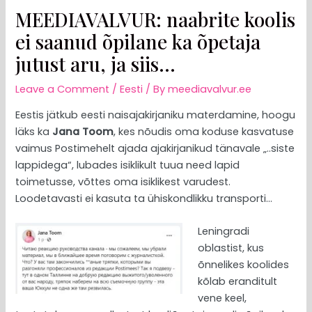
MEEDIAVALVUR: naabrite koolis
ei saanud õpilane ka õpetaja
jutust aru, ja siis…
Leave a Comment
/
Eesti
/ By
meediavalvur.ee
Eestis jätkub eesti naisajakirjaniku materdamine, hoogu
läks ka
Jana Toom
, kes nõudis oma koduse kasvatuse
vaimus Postimehelt ajada ajakirjanikud tänavale „..siste
lappidega“, lubades isiklikult tuua need lapid
toimetusse, võttes oma isiklikest varudest.
Loodetavasti ei kasuta ta ühiskondlikku transporti…
Leningradi
oblastist, kus
õnnelikes koolides
kõlab eranditult
vene keel,