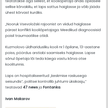
teatatakse aga sellest, et kooliõpetaja andis õpilasele
sellise kõrvakiilu, et laps sattus haiglasse ja võib jääda
ühest kõrvast kurdiks.
„Nooruk Vsevoložski rajoonist on viidud haiglasse
pärast konflikti kooliõpetajaga. Meedikud diagnoosisid
poisil traumaatilise otiidi.
Kuzmolovo üldharidusliku kooli nr.1 õpilane, 13-aastane
poiss, pöördus arstiabi saamiseks haiglasse. Lapse
sõnul õpetaja lõi teda käega vastu kõrva otse
koolitunnis.
Laps on hospitaliseeritud „keskmise raskusega
seisundis“, politsei kontrollib juhtumi üksikasju,“
teatavad
47 news
ja
Fontanka
.
Ivan Makarov