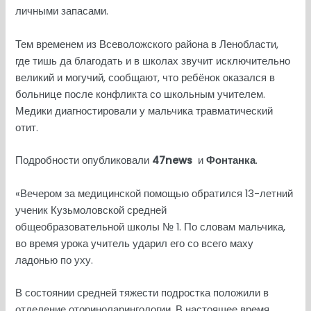
личными запасами.
Тем временем из Всеволожского района в Ленобласти,
где тишь да благодать и в школах звучит исключительно
великий и могучий, сообщают, что ребёнок оказался в
больнице после конфликта со школьным учителем.
Медики диагностировали у мальчика травматический
отит.
Подробности опубликовали
47news
и
Фонтанка
.
«Вечером за медицинской помощью обратился 13-летний
ученик Кузьмоловской средней
общеобразовательной школы № 1. По словам мальчика,
во время урока учитель ударил его со всего маху
ладонью по уху.
В состоянии средней тяжести подростка положили в
отделение оториноларингологии. В настоящее время