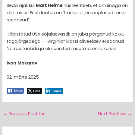
Seda ajal, kui
Mart Helme
hüsteeritseb, et Ukrainaga on
kõik, ainus Eesti lootus on Trump ja „eurooplased meid
reedavad“.
Häbistatud USA sõjalaevastik on juba põrganud kokku
tagajärgedega – „Virginia“ klassi allveelaev ei saanud
Norras tankida ja oli sunnitud muutma oma kurssi.
Ivan Makarov
02. märts 2025
Post
Share
Share
←
Previous Postitus
Next Postitus
→