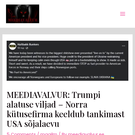
Skip
Post
Mai
to
navigation
Men
content
MEEDIAVALVUR: Trumpi
alatuse viljad – Norra
kütusefirma keeldub tankimast
USA sõjalaevu
5 Comments
/
maailm
/ By
meediavalvur.ee