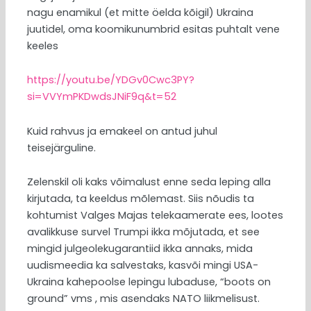
nagu enamikul (et mitte öelda kõigil) Ukraina
juutidel, oma koomikunumbrid esitas puhtalt vene
keeles
https://youtu.be/YDGv0Cwc3PY?
si=VVYmPKDwdsJNiF9q&t=52
Kuid rahvus ja emakeel on antud juhul
teisejärguline.
Zelenskil oli kaks võimalust enne seda leping alla
kirjutada, ta keeldus mõlemast. Siis nõudis ta
kohtumist Valges Majas telekaamerate ees, lootes
avalikkuse survel Trumpi ikka mõjutada, et see
mingid julgeolekugarantiid ikka annaks, mida
uudismeedia ka salvestaks, kasvõi mingi USA-
Ukraina kahepoolse lepingu lubaduse, “boots on
ground” vms , mis asendaks NATO liikmelisust.