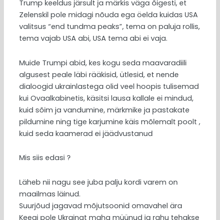
Trump keeldus järsult ja märkis väga õigesti, et
Zelenskil pole midagi nõuda ega öelda kuidas USA
valitsus “end tundma peaks”, tema on paluja rollis,
tema vajab USA abi, USA tema abi ei vaja.
Muide Trumpi abid, kes kogu seda maavaradiili
algusest peale läbi rääkisid, ütlesid, et nende
dialoogid ukrainlastega olid veel hoopis tulisemad
kui Ovaalkabinetis, käsitsi lausa kallale ei mindud,
kuid sõim ja vandumine, märkmike ja pastakate
pildumine ning tige karjumine käis mõlemalt poolt ,
kuid seda kaamerad ei jäädvustanud
Mis siis edasi ?
Läheb nii nagu see juba palju kordi varem on
maailmas läinud.
Suurjõud jagavad mõjutsoonid omavahel ära
Keegi pole Ukrainat maha müünud ja rahu tehakse