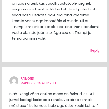
on täis näiteid, kus vasalli vastutööle järgneb
senjööri julm karistus. Mul ei kahtle, et putin teab
seda hästi. Usakate pakutud raha väetakse
kremlis vastu aga koostööle ei minda. Nii et
Trumpi Ameerikat ootab ees Hiina-vene tandemi
vastu üksinda jäämine. Aga see on Trumpi ja
tema adminni valik.
Reply
RAIMOND
MÄRTS 2, 2025 AT 11:53 E.L.
njah , keegi väga arukas mees on öelnud, et “kui
jumal kedagi karistada tahab, võtab ta temalt
mõistuse ” Kellamees Lible aga ütles köstri kohta ”