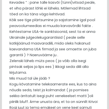
Kevades ” : pane talle kasvõi (tünni)vitsad peale,
et viha pärast lõhki ei läheks. Mõlemad lihtsad
tõed on ka täna väga kehtivad.
Kõik see tige plärtsumine ja sajatamine igal pool
peavoolumeedias ei muuda karvavõrdki fakte .
Kehtestame USA-le sanktsioonid, sest ta ei anna
Ukrainale julgeolekugarantiisid ( peale selle
katkijäänud maavaradiili, mida oleks hakanud
kaevandama USA firmad ja see omaette on juba
garantii ) ? Naeruväärne ju .
Zelenski läheb müts peos ( ja võib olla isegi
pintsak seljas ja lips ees ) ikkagi seda diili alla
kirjutama.
Mis muud tal üle jääb ?
Kogu kõvatamine telekaamerate ees, kus ta aina
nõudis seda, teist ja kolmandat ( ja pomises
sekka ärritatult isegi puht venekeelset matti )oli
piinlik bluff. Ärme unusta ära, et ta on sünnilt Krivoi
Rogi juut ja tema emakeel on vene keel samuti