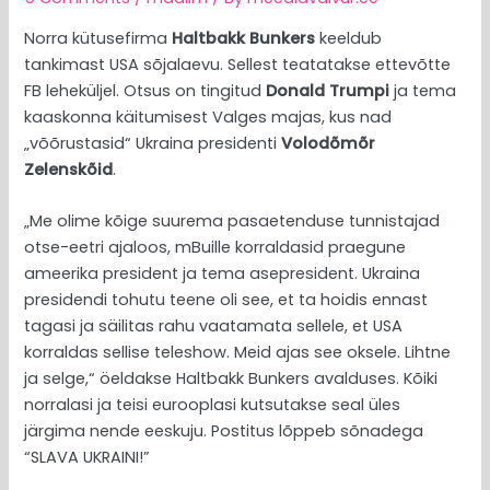
Norra kütusefirma
Haltbakk Bunkers
keeldub
tankimast USA sõjalaevu. Sellest teatatakse ettevõtte
FB leheküljel. Otsus on tingitud
Donald Trumpi
ja tema
kaaskonna käitumisest Valges majas, kus nad
„võõrustasid“ Ukraina presidenti
Volodõmõr
Zelenskõid
.
„Me olime kõige suurema pasaetenduse tunnistajad
otse-eetri ajaloos, mBuille korraldasid praegune
ameerika president ja tema asepresident. Ukraina
presidendi tohutu teene oli see, et ta hoidis ennast
tagasi ja säilitas rahu vaatamata sellele, et USA
korraldas sellise teleshow. Meid ajas see oksele. Lihtne
ja selge,“ öeldakse Haltbakk Bunkers avalduses. Kõiki
norralasi ja teisi eurooplasi kutsutakse seal üles
järgima nende eeskuju. Postitus lõppeb sõnadega
“SLAVA UKRAINI!”