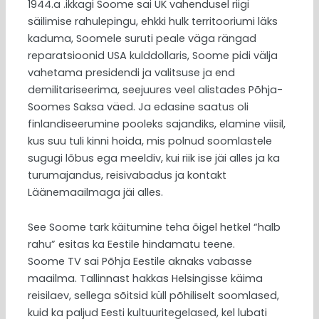
1944.a .ikkagi Soome sai UK vahendusel riigi
säilimise rahulepingu, ehkki hulk territooriumi läks
kaduma, Soomele suruti peale väga rängad
reparatsioonid USA kulddollaris, Soome pidi välja
vahetama presidendi ja valitsuse ja end
demilitariseerima, seejuures veel alistades Põhja-
Soomes Saksa väed. Ja edasine saatus oli
finlandiseerumine pooleks sajandiks, elamine viisil,
kus suu tuli kinni hoida, mis polnud soomlastele
sugugi lõbus ega meeldiv, kui riik ise jäi alles ja ka
turumajandus, reisivabadus ja kontakt
Läänemaailmaga jäi alles.
See Soome tark käitumine teha õigel hetkel “halb
rahu” esitas ka Eestile hindamatu teene.
Soome TV sai Põhja Eestile aknaks vabasse
maailma. Tallinnast hakkas Helsingisse käima
reisilaev, sellega sõitsid küll põhiliselt soomlased,
kuid ka paljud Eesti kultuuritegelased, kel lubati