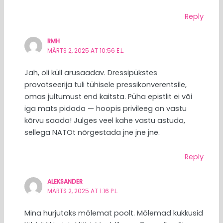
Reply
RMH
MÄRTS 2, 2025 AT 10:56 E.L.
Jah, oli küll arusaadav. Dressipükstes
provotseerija tuli tühisele pressikonverentsile,
omas jultumust end kaitsta. Püha epistlit ei või
iga mats pidada — hoopis privileeg on vastu
kõrvu saada! Julges veel kahe vastu astuda,
sellega NATOt nõrgestada jne jne jne.
Reply
ALEKSANDER
MÄRTS 2, 2025 AT 1:16 P.L.
Mina hurjutaks mõlemat poolt. Mõlemad kukkusid