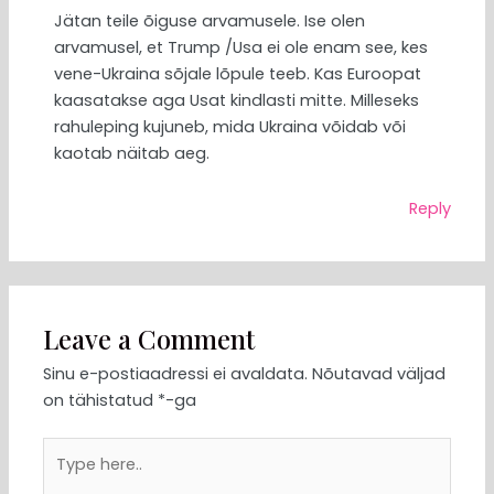
Jätan teile õiguse arvamusele. Ise olen
arvamusel, et Trump /Usa ei ole enam see, kes
vene-Ukraina sõjale lõpule teeb. Kas Euroopat
kaasatakse aga Usat kindlasti mitte. Milleseks
rahuleping kujuneb, mida Ukraina võidab või
kaotab näitab aeg.
Reply
Leave a Comment
Sinu e-postiaadressi ei avaldata.
Nõutavad väljad
on tähistatud
*
-ga
Type
here..