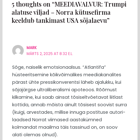
5 thoughts on “MEEDIAVALVUR: Trumpi
alatuse viljad – Norra kütusefirma
keeldub tankimast USA sõjalaevu”
MARK
MÄRTS 2, 2025 AT 8:32 E.L.
Sõge, naiselik emotsionaalsus. “Atlantifa”
hüsteeritsemine kõikvõimalikes meediakanalites
pärast ühte pressikonverentsi läheb ajalukku, kui
sõjajärgse ultraliberalismi apoteoos. Rõõmust
kilkamine, kui saab ainsat tõsiseltvõetavat liitlast
kottida, annab mõista ainult tõsisest soovist surra
(kuigi, arvestades, millise innuga postituse autori-
laadsed Norrat viimased aastakümned
kolmandat maailma täis tassinud on, on soov
alati olemas olnud).