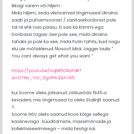
ikkagi varem või hiljem.
Mida hiljem, seda viletsamad tingimused Ukraina
saab ja puhvertsoonist / sanitaarkordonist pole
tal nii ehk naa pääsu. Ei saa ka Krimmi ega
Donbassi tagasi .See pole see, mida Ukraina
tahaks ja pole ka see, mida Putin tahtis, kuid nagu
elu üle mõtisklenud filosoof Mick Jagger laulis ”
You cant always get what you want ”
https://youtu.be/oqMl5CRoFdk?
si=DTNv_YrU_0gvPHv2&t=65
Kui Soome oleks jätkanud Jätkusõda 1945.a.
kevadeni, mis tingimused ta oleks Stalinjlt saanud
?.
Soome NSV oleks saanud koos kõige sellega
kaasnevaga : küüditamiste, massimõrvade ja
kollektiviseerimisega – mida Eestigi sai.