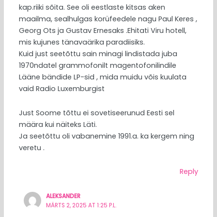
kap.riiki sõita. See oli eestlaste kitsas aken
maailma, sealhulgas korüfeedele nagu Paul Keres ,
Georg Ots ja Gustav Ernesaks .Ehitati Viru hotell,
mis kujunes tänavaärika paradiisiks.
Kuid just seetõttu sain minagi lindistada juba
1970ndatel grammofonilt magentofonilindile
Lääne bändide LP-sid , mida muidu võis kuulata
vaid Radio Luxemburgist
Just Soome tõttu ei sovetiseerunud Eesti sel
määra kui näiteks Läti.
Ja seetõttu oli vabanemine 1991.a. ka kergem ning
veretu .
Reply
ALEKSANDER
MÄRTS 2, 2025 AT 1:25 P.L.