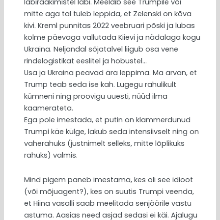
läbirääkimistel läbi. Meeldib see Trumpile või
mitte aga tal tuleb leppida, et Zelenski on kõva
kivi. Kreml punnitas 2022 veebruari põski ja lubas
kolme päevaga vallutada Kiievi ja nädalaga kogu
Ukraina. Neljandal sõjatalvel liigub osa vene
rindelogistikat eeslitel ja hobustel…
Usa ja Ukraina peavad ära leppima. Ma arvan, et
Trump teab seda ise kah. Lugegu rahulikult
kümneni ning proovigu uuesti, nüüd ilma
kaamerateta.
Ega pole imestada, et putin on klammerdunud
Trumpi käe külge, lakub seda intensiivselt ning on
vaherahuks (justnimelt selleks, mitte lõplikuks
rahuks) valmis.
Mind pigem paneb imestama, kes oli see idioot
(või mõjuagent?), kes on suutis Trumpi veenda,
et Hiina vasalli saab meelitada senjöörile vastu
astuma. Aasias need asjad sedasi ei käi. Ajalugu