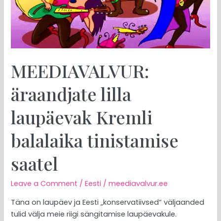
saatel
MEEDIAVALVUR:
äraandjate lilla
laupäevak Kremli
balalaika tinistamise
saatel
Leave a Comment
/
Eesti
/
meediavalvur.ee
Täna on laupäev ja Eesti „konservatiivsed“ väljaanded
tulid välja meie riigi sängitamise laupäevakule.