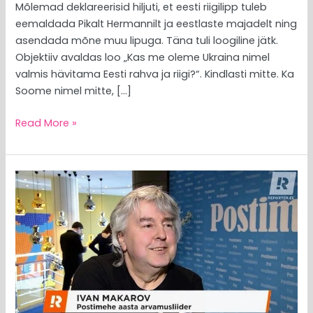
Mõlemad deklareerisid hiljuti, et eesti riigilipp tuleb
eemaldada Pikalt Hermannilt ja eestlaste majadelt ning
asendada mõne muu lipuga. Täna tuli loogiline jätk.
Objektiiv avaldas loo „Kas me oleme Ukraina nimel
valmis hävitama Eesti rahva ja riigi?“. Kindlasti mitte. Ka
Soome nimel mitte, […]
Read More »
MEEDIAVALVUR
ei
tööta
orjadele