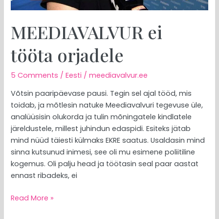
MEEDIAVALVUR ei
tööta orjadele
5 Comments
/
Eesti
/
meediavalvur.ee
Võtsin paaripäevase pausi. Tegin sel ajal tööd, mis
toidab, ja mõtlesin natuke Meediavalvuri tegevuse üle,
analüüsisin olukorda ja tulin mõningatele kindlatele
järeldustele, millest juhindun edaspidi. Esiteks jätab
mind nüüd täiesti külmaks EKRE saatus. Usaldasin mind
sinna kutsunud inimesi, see oli mu esimene poliitiline
kogemus. Oli palju head ja töötasin seal paar aastat
ennast ribadeks, ei
Read More »