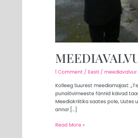
MEEDIAVALVUR:
1 Comment
/
Eesti
/
meediavalvur
Kolleeg Suurest meediamajast: „Te
punalõvimeeste fännid käivad taas
Meediakriitika saates pole, Uutes u
anna! […]
Read More »