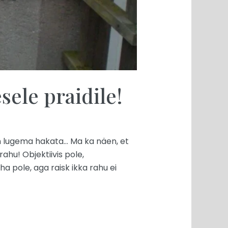
ele praidile!
an lugema hakata… Ma ka näen, et
hu! Objektiivis pole,
ha pole, aga raisk ikka rahu ei