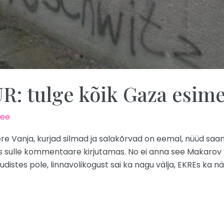
 tulge kõik Gaza esimes
.ee
re Vanja, kurjad silmad ja salakõrvad on eemal, nüüd sa
 sulle kommentaare kirjutamas. No ei anna see Makarov ra
udistes pole, linnavolikogust sai ka nagu välja, EKREs ka nä