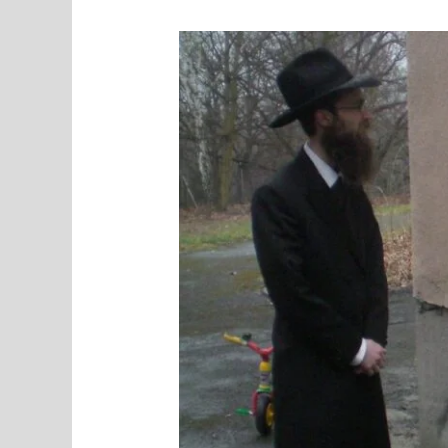
MEEDIAVALVUR:
tulge
kõik
Gaza
esimesele
praidile!