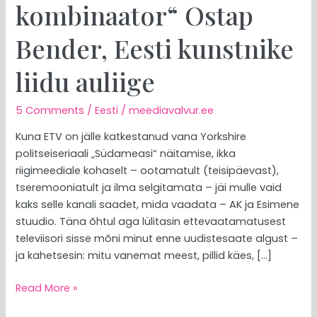
kombinaator“ Ostap
Bender, Eesti kunstnike
liidu auliige
5 Comments
/
Eesti
/
meediavalvur.ee
Kuna ETV on jälle katkestanud vana Yorkshire
politseiseriaali „Südameasi“ näitamise, ikka
riigimeediale kohaselt – ootamatult (teisipäevast),
tseremooniatult ja ilma selgitamata – jäi mulle vaid
kaks selle kanali saadet, mida vaadata – AK ja Esimene
stuudio. Täna õhtul aga lülitasin ettevaatamatusest
televiisori sisse mõni minut enne uudistesaate algust –
ja kahetsesin: mitu vanemat meest, pillid käes, […]
Read More »