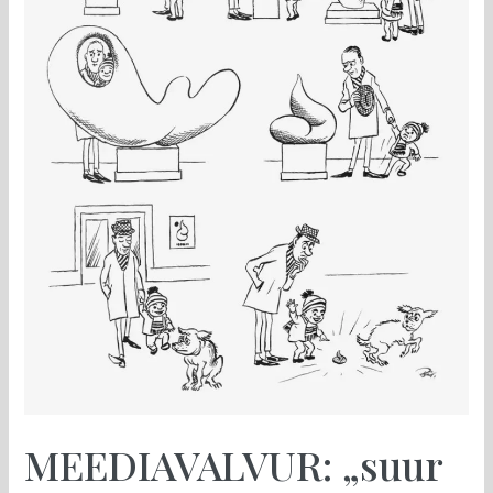
liidu
auliige
MEEDIAVALVUR: „suur