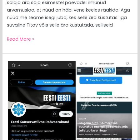
salaja ära sõja esimestel päevadel ilmunud
arvamusloo, et nüüd on häbi vene keeles rääkida. Aga
nüüd me teame isegi juba, kes selle ära kustutas: iga
suvaline Titov võis selle ära kustutada, selliseid
Read More »
MEEDIAVALVUR:
kõik
on
ühtäkki
„Eesti
eest!“