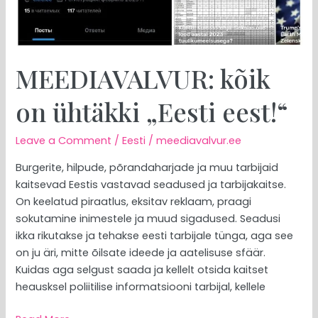
MEEDIAVALVUR: kõik
on ühtäkki „Eesti eest!“
Leave a Comment
/
Eesti
/
meediavalvur.ee
Burgerite, hilpude, põrandaharjade ja muu tarbijaid
kaitsevad Eestis vastavad seadused ja tarbijakaitse.
On keelatud piraatlus, eksitav reklaam, praagi
sokutamine inimestele ja muud sigadused. Seadusi
ikka rikutakse ja tehakse eesti tarbijale tünga, aga see
on ju äri, mitte õilsate ideede ja aatelisuse sfäär.
Kuidas aga selgust saada ja kellelt otsida kaitset
heausksel poliitilise informatsiooni tarbijal, kellele