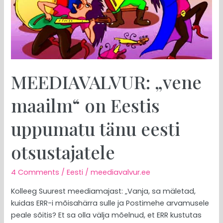
tänu
eesti
otsustajatele
MEEDIAVALVUR: „vene
maailm“ on Eestis
uppumatu tänu eesti
otsustajatele
4 Comments
/
Eesti
/
meediavalvur.ee
Kolleeg Suurest meediamajast: „Vanja, sa mäletad,
kuidas ERR-i mõisahärra sulle ja Postimehe arvamusele
peale sõitis? Et sa olla välja mõelnud, et ERR kustutas