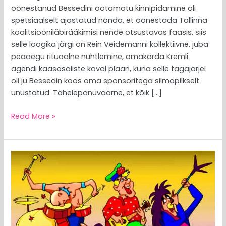
õõnestanud Bessedini ootamatu kinnipidamine oli
spetsiaalselt ajastatud nõnda, et õõnestada Tallinna
koalitsiooniläbirääkimisi nende otsustavas faasis, siis
selle loogika järgi on Rein Veidemanni kollektiivne, juba
peaaegu rituaalne nuhtlemine, omakorda Kremli
agendi kaasosaliste kaval plaan, kuna selle tagajärjel
oli ju Bessedin koos oma sponsoritega silmapilkselt
unustatud. Tähelepanuväärne, et kõik […]
Read More »
MEEDIAVALVUR:
„vene
maailm“
on
Eestis
uppumatu