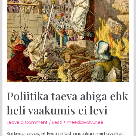
levi
Poliitika taeva abiga ehk
heli vaakumis ei levi
Leave a Comment
/
Eesti
/
meediavalvur.ee
Kui keegi arvas, et Eesti riiklust aastakümneid avalikult