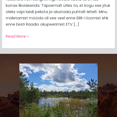
korras likvideerida. Täpsemalt ütles ta, et kogu see jõuk
oleks vaja laiali peksta ja alustada puhtalt lehelt. Minu
mäletamist mööda oli see veel enne ERR-i loomist ehk
enne Eesti Raadio okupeerimist ETV […]
Read More »