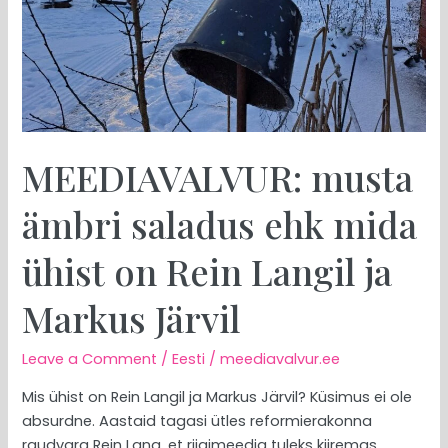
on
Rein
Langil
ja
Markus
Järvil
MEEDIAVALVUR: musta
ämbri saladus ehk mida
ühist on Rein Langil ja
Markus Järvil
Leave a Comment
/
Eesti
/
meediavalvur.ee
Mis ühist on Rein Langil ja Markus Järvil? Küsimus ei ole
absurdne. Aastaid tagasi ütles reformierakonna
raudvara Rein Lang, et riigimeedia tuleks kiiremas