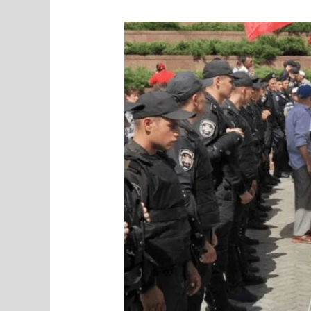
MEEDIAVALVUR:
„vene
maailm“
Eestis
jätkab
estofoobia
ohjeldamatut
õhutamist
meie
riigiraha
eest