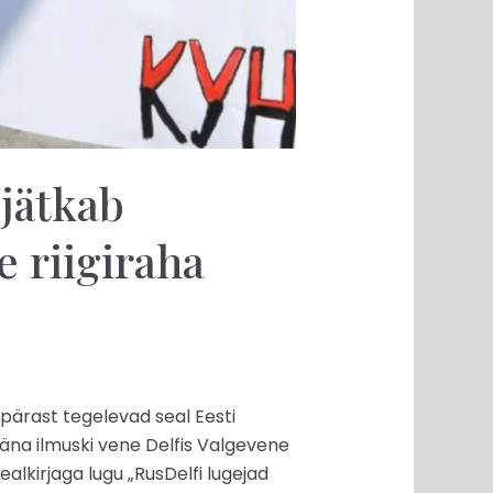
jätkab
 riigiraha
ipärast tegelevad seal Eesti
äna ilmuski vene Delfis Valgevene
lkirjaga lugu „RusDelfi lugejad