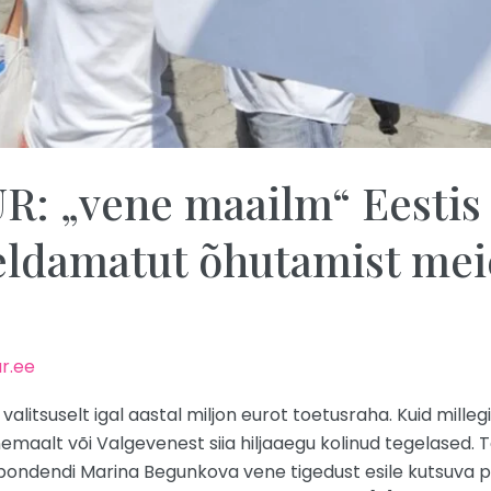
 „vene maailm“ Eestis 
eldamatut õhutamist meie
r.ee
litsuselt igal aastal miljon eurot toetusraha. Kuid milleg
aalt või Valgevenest siia hiljaaegu kolinud tegelased. T
ondendi Marina Begunkova vene tigedust esile kutsuva pea