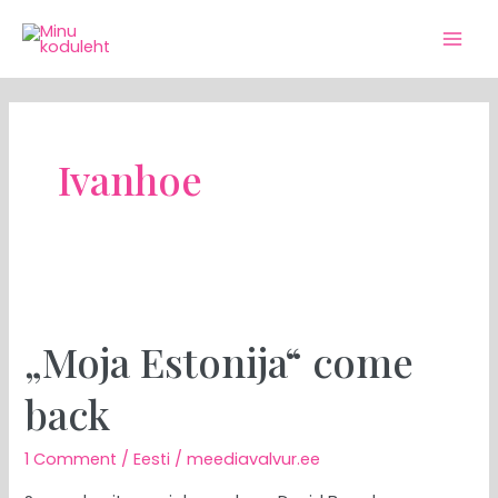
Skip
Mai
to
Men
content
Ivanhoe
„Moja
Estonija“
„Moja Estonija“ come
come
back
back
1 Comment
/
Eesti
/
meediavalvur.ee