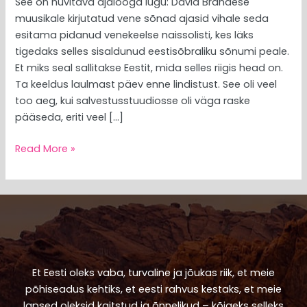
See on huvitava ajalooga lugu: David Brandese
muusikale kirjutatud vene sõnad ajasid vihale seda
esitama pidanud venekeelse naissolisti, kes läks
tigedaks selles sisaldunud eestisõbraliku sõnumi peale.
Et miks seal sallitakse Eestit, mida selles riigis head on.
Ta keeldus laulmast päev enne lindistust. See oli veel
too aeg, kui salvestusstuudiosse oli väga raske
pääseda, eriti veel […]
Read More »
Et Eesti oleks vaba, turvaline ja jõukas riik, et meie
põhiseadus kehtiks, et eesti rahvus kestaks, et meie
lapsed oleksid kaitstud ja õnnelikud – kõigeks selleks