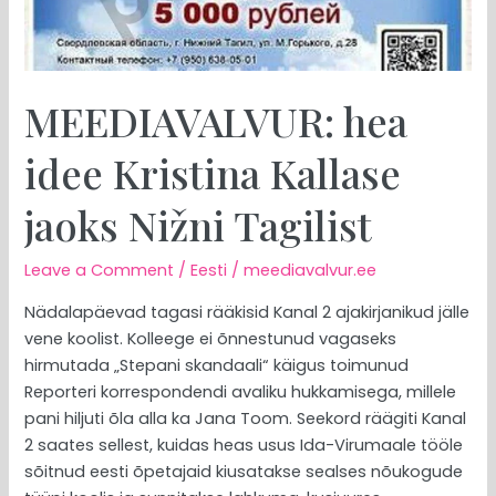
Tagilist
MEEDIAVALVUR: hea
idee Kristina Kallase
jaoks Nižni Tagilist
Leave a Comment
/
Eesti
/
meediavalvur.ee
Nädalapäevad tagasi rääkisid Kanal 2 ajakirjanikud jälle
vene koolist. Kolleege ei õnnestunud vagaseks
hirmutada „Stepani skandaali“ käigus toimunud
Reporteri korrespondendi avaliku hukkamisega, millele
pani hiljuti õla alla ka Jana Toom. Seekord räägiti Kanal
2 saates sellest, kuidas heas usus Ida-Virumaale tööle
sõitnud eesti õpetajaid kiusatakse sealses nõukogude