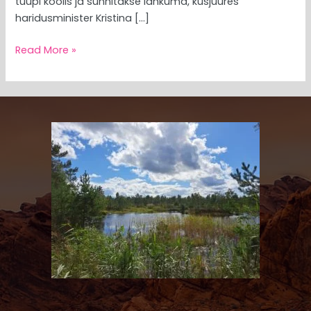
tüüpi koolis ja sunnitakse lahkuma, kusjuures
haridusminister Kristina […]
Read More »