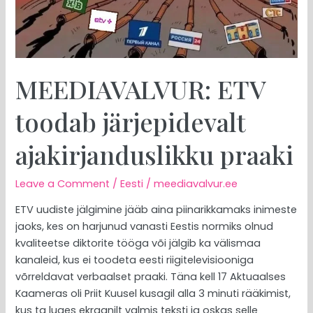
MEEDIAVALVUR: ETV
toodab järjepidevalt
ajakirjanduslikku praaki
Leave a Comment
/
Eesti
/
meediavalvur.ee
ETV uudiste jälgimine jääb aina piinarikkamaks inimeste
jaoks, kes on harjunud vanasti Eestis normiks olnud
kvaliteetse diktorite tööga või jälgib ka välismaa
kanaleid, kus ei toodeta eesti riigitelevisiooniga
võrreldavat verbaalset praaki. Täna kell 17 Aktuaalses
Kaameras oli Priit Kuusel kusagil alla 3 minuti rääkimist,
kus ta luges ekraanilt valmis teksti ja oskas selle