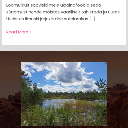
Loomulikult soovisid meie ukrainafoobid seda
sündmust nende mõistes vääriliselt tähistada ja Uutes
Uudistes ilmuski järjekordne süljelärakas […]
Read More »