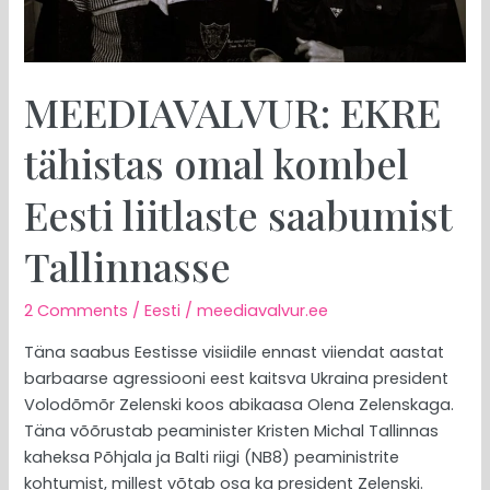
saabumist
Tallinnasse
MEEDIAVALVUR: EKRE
tähistas omal kombel
Eesti liitlaste saabumist
Tallinnasse
2 Comments
/
Eesti
/
meediavalvur.ee
Täna saabus Eestisse visiidile ennast viiendat aastat
barbaarse agressiooni eest kaitsva Ukraina president
Volodõmõr Zelenski koos abikaasa Olena Zelenskaga.
Täna võõrustab peaminister Kristen Michal Tallinnas
kaheksa Põhjala ja Balti riigi (NB8) peaministrite
kohtumist, millest võtab osa ka president Zelenski.