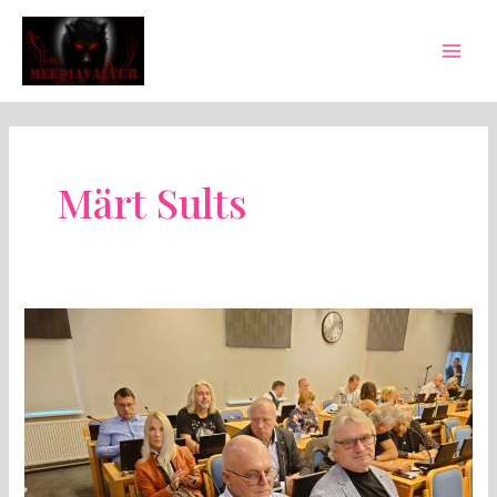
Skip
Mai
to
Men
content
Märt Sults
MEEDIAVALVUR:
hüvasti,
mu
kallis
kodufraktsioon!