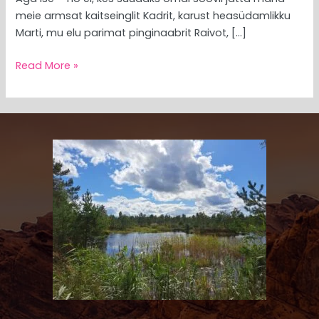
meie armsat kaitseinglit Kadrit, karust heasüdamlikku
Marti, mu elu parimat pinginaabrit Raivot, […]
Read More »