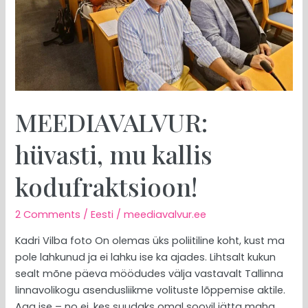
MEEDIAVALVUR:
hüvasti, mu kallis
kodufraktsioon!
2 Comments
/
Eesti
/
meediavalvur.ee
Kadri Vilba foto On olemas üks poliitiline koht, kust ma
pole lahkunud ja ei lahku ise ka ajades. Lihtsalt kukun
sealt mõne päeva möödudes välja vastavalt Tallinna
linnavolikogu asendusliikme volituste lõppemise aktile.
Aga ise – no ei, kes suudaks omal soovil jätta maha