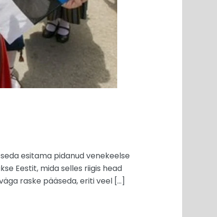
le seda esitama pidanud venekeelse
kse Eestit, mida selles riigis head
 väga raske pääseda, eriti veel […]