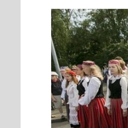
„Moja
Estonija“
come
back