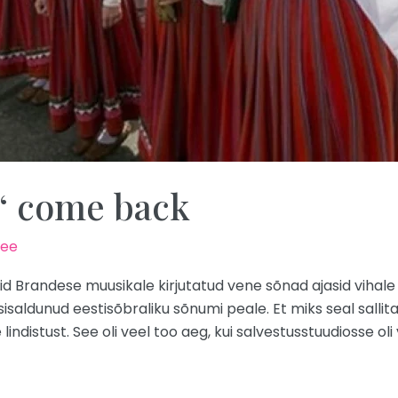
a“ come back
.ee
vid Brandese muusikale kirjutatud vene sõnad ajasid viha
s sisaldunud eestisõbraliku sõnumi peale. Et miks seal sallita
indistust. See oli veel too aeg, kui salvestusstuudiosse oli