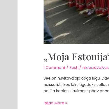
„Moja Estonij
1 Comment
/
Eesti
/
meediavalvur
See on huvitava ajalooga lugu: Da
naissolisti, kes läks tigedaks selle
on. Ta keeldus laulmast päev enne l
Read More »