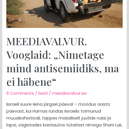
häbene“
MEEDIAVALVUR.
Vooglaid: „Nimetage
mind antisemiidiks, ma
ei häbene“
6 Comments
/
Eesti
/
meediavalvur.ee
Iisraeli suure leina järgsel päeval – möödus aasta
päevast, kui Hamas ründas Iisraelis toimunud
muusikafestivali, tappes massiliselt juutide naisi ja
lapsi, vägistades kastiautos tütarlast nimega Shani Luk,