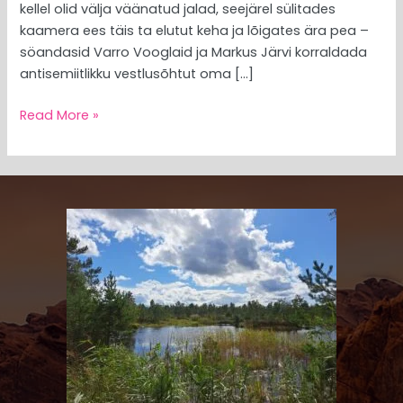
kellel olid välja väänatud jalad, seejärel sülitades
kaamera ees täis ta elutut keha ja lõigates ära pea –
söandasid Varro Vooglaid ja Markus Järvi korraldada
antisemiitlikku vestlusõhtut oma […]
Read More »