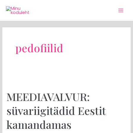
Skip
Mai
to
Men
content
pedofiilid
MEEDIAVALVUR:
süvariigitädid
MEEDIAVALVUR:
Eestit
kamandamas
süvariigitädid Eestit
kamandamas