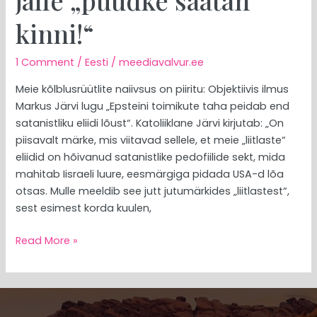
jälle „püüdke saatan
kinni!“
kinni!“
1 Comment
/
Eesti
/
meediavalvur.ee
Meie kõlblusrüütlite naiivsus on piiritu: Objektiivis ilmus
Markus Järvi lugu „Epsteini toimikute taha peidab end
satanistliku eliidi lõust“. Katoliiklane Järvi kirjutab: „On
piisavalt märke, mis viitavad sellele, et meie „liitlaste“
eliidid on hõivanud satanistlike pedofiilide sekt, mida
mahitab Iisraeli luure, eesmärgiga pidada USA-d lõa
otsas. Mulle meeldib see jutt jutumärkides „liitlastest“,
sest esimest korda kuulen,
Read More »