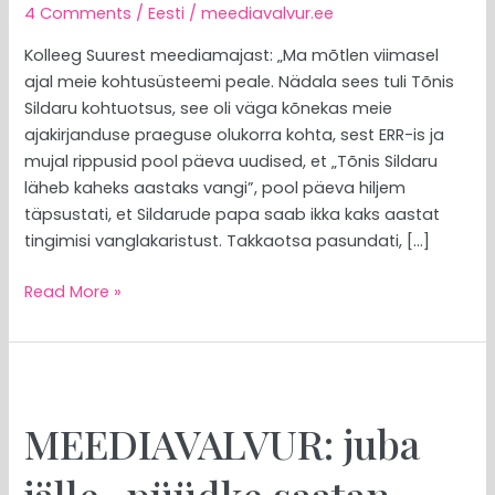
4 Comments
/
Eesti
/
meediavalvur.ee
Kolleeg Suurest meediamajast: „Ma mõtlen viimasel
ajal meie kohtusüsteemi peale. Nädala sees tuli Tõnis
Sildaru kohtuotsus, see oli väga kõnekas meie
ajakirjanduse praeguse olukorra kohta, sest ERR-is ja
mujal rippusid pool päeva uudised, et „Tõnis Sildaru
läheb kaheks aastaks vangi”, pool päeva hiljem
täpsustati, et Sildarude papa saab ikka kaks aastat
tingimisi vanglakaristust. Takkaotsa pasundati, […]
Read More »
MEEDIAVALVUR:
juba
MEEDIAVALVUR: juba
jälle
„püüdke
saatan