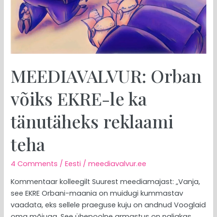
reklaami
teha
MEEDIAVALVUR: Orban
võiks EKRE-le ka
tänutäheks reklaami
teha
4 Comments
/
Eesti
/
meediavalvur.ee
Kommentaar kolleegilt Suurest meediamajast: „Vanja,
see EKRE Orbani-maania on muidugi kummastav
vaadata, eks sellele praeguse kuju on andnud Vooglaid
oma mõjuga. See ühepoolne armastus on naljakas,