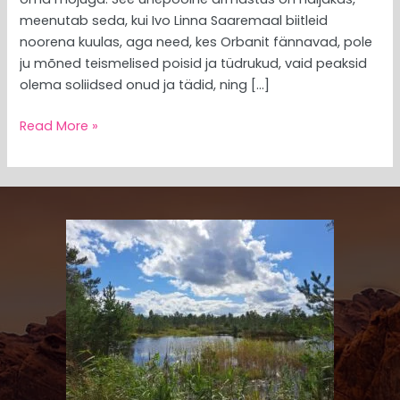
meenutab seda, kui Ivo Linna Saaremaal biitleid
noorena kuulas, aga need, kes Orbanit fännavad, pole
ju mõned teismelised poisid ja tüdrukud, vaid peaksid
olema soliidsed onud ja tädid, ning […]
Read More »