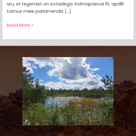
aru, et tegemist on sotsidega. Kolmapäeval 15. aprillil
toimus meie parlamendis […]
Read More »