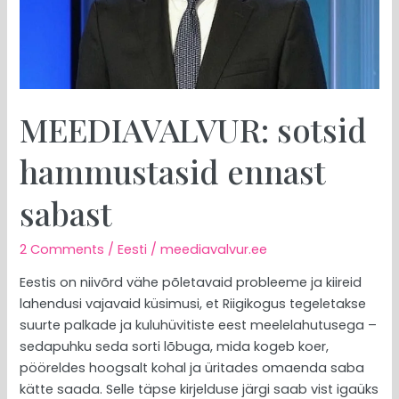
MEEDIAVALVUR: sotsid
hammustasid ennast
sabast
2 Comments
/
Eesti
/
meediavalvur.ee
Eestis on niivõrd vähe põletavaid probleeme ja kiireid
lahendusi vajavaid küsimusi, et Riigikogus tegeletakse
suurte palkade ja kuluhüvitiste eest meelelahutusega –
sedapuhku seda sorti lõbuga, mida kogeb koer,
pööreldes hoogsalt kohal ja üritades omaenda saba
kätte saada. Selle täpse kirjelduse järgi saab vist igaüks