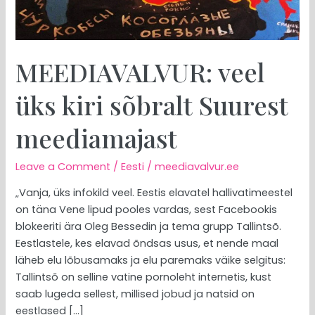
MEEDIAVALVUR: veel
üks kiri sõbralt Suurest
meediamajast
Leave a Comment
/
Eesti
/
meediavalvur.ee
„Vanja, üks infokild veel. Eestis elavatel hallivatimeestel
on täna Vene lipud pooles vardas, sest Facebookis
blokeeriti ära Oleg Bessedin ja tema grupp Tallintsõ.
Eestlastele, kes elavad õndsas usus, et nende maal
läheb elu lõbusamaks ja elu paremaks väike selgitus:
Tallintsõ on selline vatine pornoleht internetis, kust
saab lugeda sellest, millised jobud ja natsid on
eestlased […]