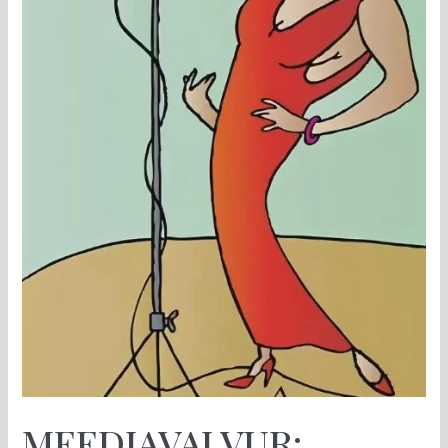
„jubedatest“
eurolugudest
MEEDIAVALVUR: