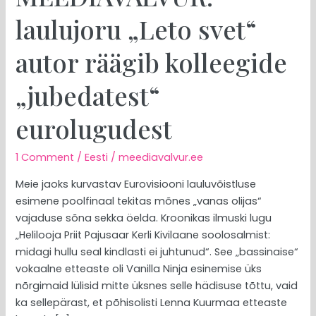
laulujoru „Leto svet“
autor räägib kolleegide
„jubedatest“
eurolugudest
1 Comment
/
Eesti
/
meediavalvur.ee
Meie jaoks kurvastav Eurovisiooni lauluvõistluse
esimene poolfinaal tekitas mõnes „vanas olijas“
vajaduse sõna sekka öelda. Kroonikas ilmuski lugu
„Helilooja Priit Pajusaar Kerli Kivilaane soolosalmist:
midagi hullu seal kindlasti ei juhtunud“. See „bassinaise“
vokaalne etteaste oli Vanilla Ninja esinemise üks
nõrgimaid lülisid mitte üksnes selle hädisuse tõttu, vaid
ka sellepärast, et põhisolisti Lenna Kuurmaa etteaste