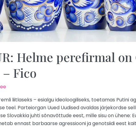
: Helme perefirmal on 
 – Fico
.ee
li liitlaseks – esialgu ideoloogiliseks, toetamas Putini 
 teel. Parteiorgan Uued Uudised avaldas järjekordse selles
kse Slovakkia juhti sõnavõttude eest, mille sisu on ühene:
etab ennast barbaarse agressiooni ja genotsiidi eest kai