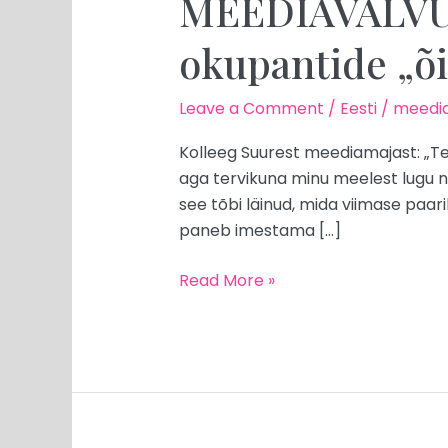
MEEDIAVALVUR:
okupantide „õi
Leave a Comment
/
Eesti
/
meedia
Kolleeg Suurest meediamajast: „Ter
aga tervikuna minu meelest lugu n
see tõbi läinud, mida viimase paa
paneb imestama […]
Read More »