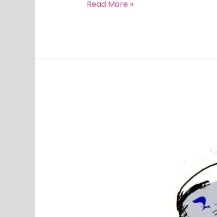
Read More »
MEEDIAVALVUR:
Venemaa
sõjakurjategijad
tunnevad
end
ETV
uudistesaadetes
nagu
kodus