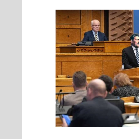
MEEDIAVALVUR:
miks
vabad
eestlased
lömitavad
okupantide
„õigusjärglaste“
ees?