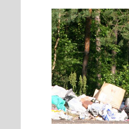
MEEDIAVALVUR:
hoidkem
ikka
puhtust