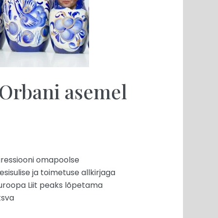
Orbani asemel
agressiooni omapoolse
isulise ja toimetuse allkirjaga
 Euroopa Liit peaks lõpetama
tsva