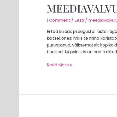
MEEDIAVALVUR
1 Comment
/
Eesti
/
meediavalvur
Ei tea kuidas praegustel lastel, a
kaitsekõnes: miks te mind karistate
purustanud, väiksematelt kopikaid
Uudised lugusid, siis on nad rajatud
Read More »