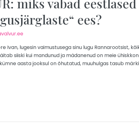
 miks vabad eestlased 
gusjärglaste“ ees?
valvur.ee
e Ivan, lugesin vaimustusega sinu lugu Rannarootsist, kõi
äitab siiski kui mandunud ja mädanenud on meie ühiskkond
rikümne aasta jooksul on õhutatud, muuhulgas tasub märkid