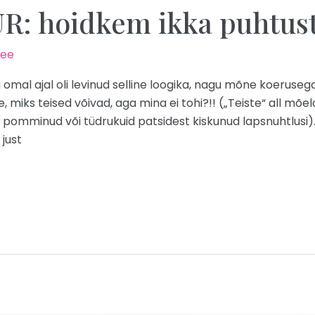
: hoidkem ikka puhtus
.ee
ga omal ajal oli levinud selline loogika, nagu mõne koeruse
, miks teised võivad, aga mina ei tohi?!! („Teiste“ all mõe
 pomminud või tüdrukuid patsidest kiskunud lapsnuhtlusi).
 just