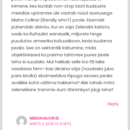
inimene, kes kurdab non-stop Eesti kuulsuste
meedias upitamise üle vaatab nüüd austusega
Misha Collinsi (literally who?) poole. Eesmärk
pühendab abinõu. Kui on vaja Zelenskit kaitsta,
saab ka RuPaulist esinduslik, miljonite hinge
puudutav ameerika kultuuriikoon, keda kuulama
peaks. See on sektantlik käitumine, mida
objektiivlased ka parima tahtmise juures järele
teha ei suudaks. Mul hakkab selle loo FB laike
vaadates hirm—kas Ukraina sõja (nüüdseks juba
päris kindla) ebameeldiva lõpuga seoses peaks
avalikke kohti vältima hakkama? Äkki tahab mõni
zelenskilane trammis Aum Shinrinkyot järgi teha?
Reply
MEEDIAVALVUR.EE
MÄRTS 2, 2025 AT 5:18 P.L.