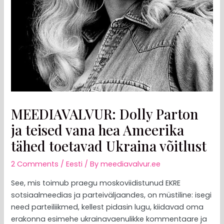
MEEDIAVALVUR: Dolly Parton
ja teised vana hea Ameerika
tähed toetavad Ukraina võitlust
2 Comments
/
Eesti
/ By
meediavalvur.ee
See, mis toimub praegu moskoviidistunud EKRE
sotsiaalmeedias ja parteiväljaandes, on müstiline: isegi
need parteiliikmed, kellest pidasin lugu, kiidavad oma
erakonna esimehe ukrainavaenulikke kommentaare ja