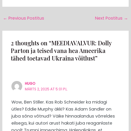
←
Previous Postitus
Next Postitus
→
2 thoughts on “MEEDIAVALVUR: Dolly
Parton ja teised vana hea Ameerika
tähed toetavad Ukraina võitlust”
HUGO
MÄRTS 2, 2025 AT 5:01 P.L.
Wow, Ben Stiller. Kas Rob Schneider ka midagi
ütles? Eddie Murphy äkki? Kas Adam Sandler on
juba sõna võtnud? Väike hinnaalandus võrreldes
eilsega, kui autori arust hakati juba reaganlaste
poolt Trumpi impeachima. Halenaljakas, et