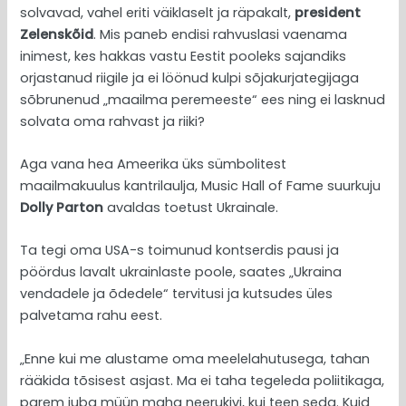
solvavad, vahel eriti väiklaselt ja räpakalt,
president
Zelenskõid
. Mis paneb endisi rahvuslasi vaenama
inimest, kes hakkas vastu Eestit pooleks sajandiks
orjastanud riigile ja ei löönud kulpi sõjakurjategijaga
sõbrunenud „maailma peremeeste“ ees ning ei lasknud
solvata oma rahvast ja riiki?
Aga vana hea Ameerika üks sümbolitest
maailmakuulus kantrilaulja, Music Hall of Fame suurkuju
Dolly Parton
avaldas toetust Ukrainale.
Ta tegi oma USA-s toimunud kontserdis pausi ja
pöördus lavalt ukrainlaste poole, saates „Ukraina
vendadele ja õdedele“ tervitusi ja kutsudes üles
palvetama rahu eest.
„Enne kui me alustame oma meelelahutusega, tahan
rääkida tõsisest asjast. Ma ei taha tegeleda poliitikaga,
parem juba müün maha neerukivi, kui teen seda. Kuid