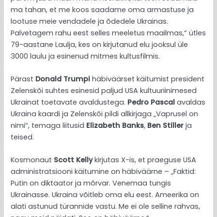
ma tahan, et me koos saadame oma armastuse ja
lootuse meie vendadele ja õdedele Ukrainas.
Palvetagem rahu eest selles meeletus maailmas,“ ütles
79-aastane Laulja, kes on kirjutanud elu jooksul üle
3000 laulu ja esinenud mitmes kultusfilmis.
Pärast
Donald Trumpi
häbiväärset käitumist president
Zelenskõi suhtes esinesid paljud USA kultuuriinimesed
Ukrainat toetavate avaldustega.
Pedro Pascal
avaldas
Ukraina kaardi ja Zelenskõi pildi allkirjaga „Vaprusel on
nimi“, temaga liitusid
Elizabeth Banks
,
Ben Stiller
ja
teised.
Kosmonaut
Scott Kelly
kirjutas X-is, et praeguse USA
administratsiooni käitumine on häbiväärne – „Faktid:
Putin on diktaator ja mõrvar. Venemaa tungis
Ukrainasse. Ukraina võitleb oma elu eest. Ameerika on
alati astunud türannide vastu. Me ei ole selline rahvas,