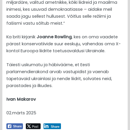
miljardäre, valitud ametnikke, kõiki liidreid ja maailma
inimesi, kes usuvad demokraatiasse – aidake meil
saada jagu sellest hullusest. Võitlus selle režiimi ja
fašismi vastu sõltub meist.“
Ka briti kirjanik
Joanne Rowling
, kes on oma vaadete
pärast konservatiivide suur eeskuju, vahendas oma X-
kontol Euroopa liidrite toetusavaldusi Ukrainale.
Täiesti uskumatu ja häbiväärne, et Eesti
parlamendierakond arvab vastupidist ja vaenab
tapetavaid ukrainlasi ja nende liidrit, solvates neid,
parastades ja ilkudes.
Ivan Makarov
02.märts 2025
Post
Share
Share