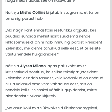
nagu meid näidati. See on häbiväärne.“
Näitleja
Misha Collins
kirjutab Instagramis, et tal on
oma riigi pärast häbi:
„Ma nägin kaht ennasttäis reeturlikku argpüksi, kes
püüdsid sundida mehist liidrit suudlema nende
kihlasõrmuseid. On nii häbi minu riigi pärast. President
Zelenskõi, me oleme tänulikud selle eest, et te seisite
vastu nendele huligaanidele.“
Näitleja
Alyssa Milano
jagas palju kohtumist
kritiseerivaid postitusi, ka sellise tekstiga: „President
Zelenskõi esindab rahvast, kelle kodanikud on andnud
elu ja valanud oma verd vabaduse eest, mis on
nendele kallis. Zelenskõi väärib lugupidamist, mitte
alandamist.“ Milano kirjutab:
„Ma anun kõiki mitte ükskõikseid ühiskonnategelasi,