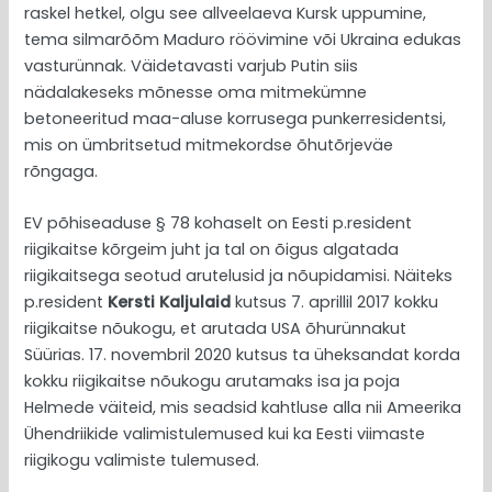
raskel hetkel, olgu see allveelaeva Kursk uppumine,
tema silmarõõm Maduro röövimine või Ukraina edukas
vasturünnak. Väidetavasti varjub Putin siis
nädalakeseks mõnesse oma mitmekümne
betoneeritud maa-aluse korrusega punkerresidentsi,
mis on ümbritsetud mitmekordse õhutõrjeväe
rõngaga.
EV põhiseaduse § 78 kohaselt on Eesti p.resident
riigikaitse kõrgeim juht ja tal on õigus algatada
riigikaitsega seotud arutelusid ja nõupidamisi. Näiteks
p.resident
Kersti Kaljulaid
kutsus 7. aprillil 2017 kokku
riigikaitse nõukogu, et arutada USA õhurünnakut
Süürias. 17. novembril 2020 kutsus ta üheksandat korda
kokku riigikaitse nõukogu arutamaks isa ja poja
Helmede väiteid, mis seadsid kahtluse alla nii Ameerika
Ühendriikide valimistulemused kui ka Eesti viimaste
riigikogu valimiste tulemused.