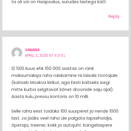
ta oli vöi on Haapsalus, surudes lastega kätt.
Reply
VANAISA
APRILL 3, 2026 AT 11:21 E.L.
12 500 kuus ehk 150 000 aastas on ränk
maksumaksja raha raiskamine nii laisale töötajale
(kaitseb Moskva kirikut, aga Eesti kaitseks isegi
mitte kurba selgitavat kõnet droonide saju ajal).
Aasta kulu pressu kontoris on 10 milli.
Selle raha eest toidaks 100 suurperet ja nende 1000
last. Ja jääks veel raha üle palgata lapsehoidja,
õpetaja, treener, kokk ja autojuht. Kangelaspere