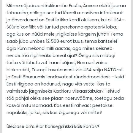
Mitme sõjadrooni kukkumine Eestis, Auvere elektrijaama
tabamine, sellega seotud Kremli massiivne inforünnak
ja ähvardused on Eestile ikka kordi olulisem, kui oli USA-
Süüria konflikt või tuntud perekonna epateeriv loba,
aga kus on nüüd meie „riigikaitse kõrgeim juht“? Tema
saab juba umbes 12 500 eurot kuus, tema kantselei
õgib kümmekond milli aastas, aga milles seisneb
nende töö riigi heaks äreval ajal? Öelgu siis midagi
tarka või lohutavat Iraani sõjast, Hormuzi väina
blokaadist, Trumpi kavatsusest viia USA välja NATO-st
ja Eesti õhuruumis lendavatest ründedroonidest – kuid
Eesti riigipea on kadunud, nagu vits vette. Kas ta
valmistub järgmiseks Kadrioru viisaastakuks? Tehtud
töö põhjal oleks see plaan naeruväärne, toetagu teda
kasvõi mitu Isamaad. Kas eesti rahvast peetakse
napakaks, ja kui, siis kas õigusega või mitte?
Üleüldse on’s Alar Karisega ikka kõik korras?