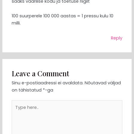
saaks väärilise kodu ja toetuse riigilt
100 suurperele 100 000 aastas = 1 pressu kulu 10
milli.
Reply
Leave a Comment
Sinu e-postiaadressi ei avaldata.
Nõutavad väljad
on tähistatud
*
-ga
Type
here..