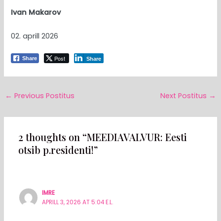
Ivan Makarov
02. aprill 2026
Post
Share
Share
←
Previous Postitus
Next Postitus
→
2 thoughts on “MEEDIAVALVUR: Eesti
otsib p.residenti!”
IMRE
APRILL 3, 2026 AT 5:04 E.L.