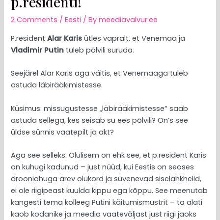
p.residenti!
2 Comments
/
Eesti
/ By
meediavalvur.ee
P.resident
Alar Karis
ütles vapralt, et Venemaa ja
Vladimir Putin
tuleb põlvili suruda.
Seejärel Alar Karis aga väitis, et Venemaaga tuleb
astuda läbirääkimistesse.
Küsimus: missugustesse „läbirääkimistesse“ saab
astuda sellega, kes seisab su ees põlvili? On’s see
üldse sünnis vaatepilt ja akt?
Aga see selleks. Olulisem on ehk see, et p.resident Karis
on kuhugi kadunud – just nüüd, kui Eestis on seoses
drooniohuga ärev olukord ja süvenevad siselahkhelid,
ei ole riigipeast kuulda kippu ega kõppu. See meenutab
kangesti tema kolleeg Putini käitumismustrit – ta alati
kaob kodanike ja meedia vaateväljast just riigi jaoks