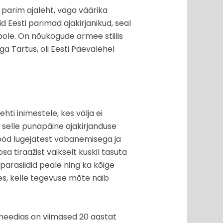
i parim ajaleht, väga väärika
d Eesti parimad ajakirjanikud, seal
 pole. On nõukogude armee stiilis
 Tartus, oli Eesti Päevalehel
ehti inimestele, kes välja ei
s selle punapäine ajakirjanduse
tööd lugejatest vabanemisega ja
osa tiraažist vaikselt kuskil tasuta
-parasiidid peale ning ka kõige
res, kelle tegevuse mõte näib
 meedias on viimased 20 aastat