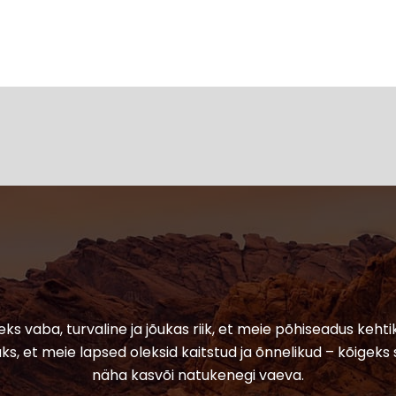
leks vaba, turvaline ja jõukas riik, et meie põhiseadus kehtik
ks, et meie lapsed oleksid kaitstud ja õnnelikud – kõigeks 
näha kasvõi natukenegi vaeva.