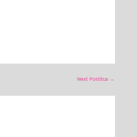
Next Postitus
→