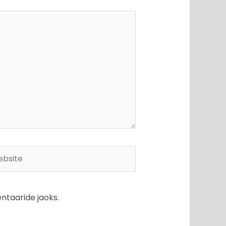
site
ntaaride jaoks.