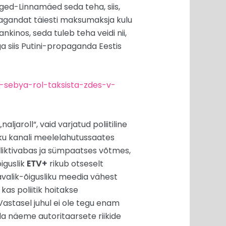
ed-Linnamäed seda teha, siis,
pagandat täiesti maksumaksja kulu
nkinos, seda tuleb teha veidi nii,
a siis Putini-propaganda Eestis
a-sebya-rol-taksista-zdes-v-
ljaroll“, vaid varjatud poliitiline
iku kanali meelelahutussaates
onfliktivabas ja sümpaatses võtmes,
õiguslik
ETV+
rikub otseselt
 avalik-õigusliku meedia vähest
kas poliitik hoitakse
astasel juhul ei ole tegu enam
mida näeme autoritaarsete riikide