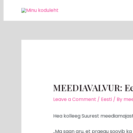
Skip
Post
to
navigation
content
MEEDIAVALVUR: Eest
Leave a Comment
/
Eesti
/ By
mee
Hea kolleeg Suurest meediamajast
„Ma saan aru, et praegu soovib ka