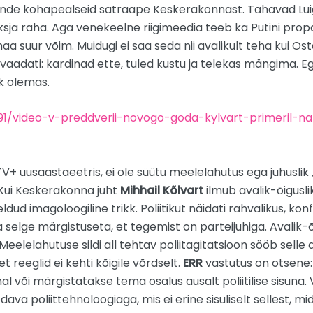
nde kohapealseid satraape Keskerakonnast. Tahavad Luig
ja raha. Aga venekeelne riigimeedia teeb ka Putini pro
aa suur võim. Muidugi ei saa seda nii avalikult teha kui Osta
adati: kardinad ette, tuled kustu ja telekas mängima. Eg
k olemas.
191/video-v-preddverii-novogo-goda-kylvart-primeril-n
TV+ uusaastaeetris, ei ole süütu meelelahutus ega juhuslik „na
Kui Keskerakonna juht
Mihhail Kõlvart
ilmub avalik-õigusl
eldud imagoloogiline trikk. Poliitikut näidati rahvalikus, k
ma selge märgistuseta, et tegemist on parteijuhiga. Avalik-
 Meelelahutuse sildi all tehtav poliitagitatsioon sööb selle
t reeglid ei kehti kõigile võrdselt.
ERR
vastutus on otsene: 
õi märgistatakse tema osalus ausalt poliitilise sisuna. V
dava poliittehnoloogiaga, mis ei erine sisuliselt sellest, 