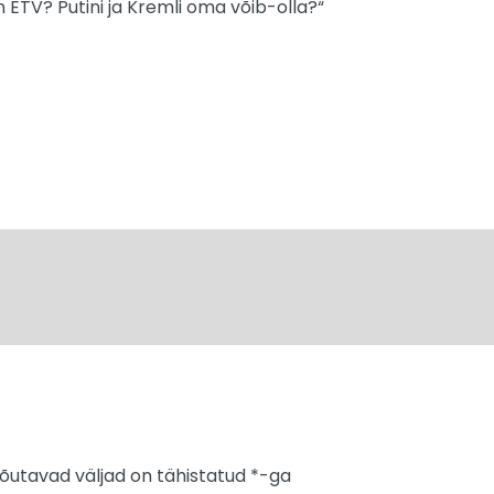
 on ETV? Putini ja Kremli oma võib-olla?“
õutavad väljad on tähistatud
*
-ga