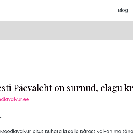
Blog
i Päevaleht on surnud, elagu k
diavalvur.ee
:
 Meediavalvur pisut puhata ja selle pärast valvan ma täna