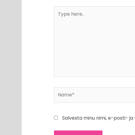
Type
here..
Name*
Salvesta minu nimi, e-posti- j