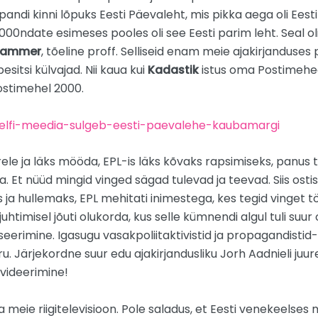
 pandi kinni lõpuks Eesti Päevaleht, mis pikka aega oli Eest
2000ndate esimeses pooles oli see Eesti parim leht. Seal oli
Tammer
, tõeline proff. Selliseid enam meie ajakirjanduses
esitsi külvajad. Nii kaua kui
Kadastik
istus oma Postimehega
Postimehel 2000.
delfi-meedia-sulgeb-eesti-paevalehe-kaubamargi
järele ja läks mööda, EPL-is läks kõvaks rapsimiseks, panus t
. Et nüüd mingid vinged sägad tulevad ja teevad. Siis osti
 ja hullemaks, EPL mehitati inimestega, kes tegid vinget 
uhtimisel jõuti olukorda, kus selle kümnendi algul tuli suur 
seerimine. Igasugu vasakpoliitaktivistid ja propagandistid
u. Järjekordne suur edu ajakirjandusliku Jorh Aadnieli juu
kvideerimine!
meie riigitelevisioon. Pole saladus, et Eesti venekeelses