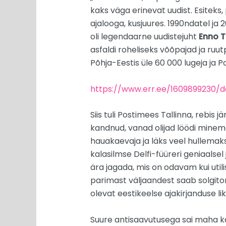
kaks väga erinevat uudist. Esiteks,
ajalooga, kusjuures. 1990ndatel ja 
oli legendaarne uudistejuht
Enno 
asfaldi roheliseks võõpajad ja ruutp
Põhja-Eestis üle 60 000 lugeja ja 
https://www.err.ee/1609899230/
Siis tuli Postimees Tallinna, rebis 
kandnud, vanad olijad löödi minema
hauakaevaja ja läks veel hullemaks
kalasilmse Delfi-füüreri geniaalsel j
ära jagada, mis on odavam kui utili
parimast väljaandest saab solgitor
olevat eestikeelse ajakirjanduse li
Suure antisaavutusega sai maha ka 