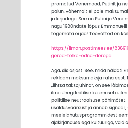
promotud Venemaad, Putinit ja ne
palun, vähemalt ei põle maksumaks
ja kirjadega. See on Putini ja Venem
nagu 1980ndate lõpus Emmanuelli va
tegemata ei jää! Töövõtted on kõi
https://limon.postimees.ee/8389
gorod-tolko-odna-doroga
Aga, siis asjast. See, mida näidati E
reklaam maksumaksja raha eest. 
„lihtsa taksojuhina“, on see läbimõ
ilma ühegi kriitilise küsimuseta, il
poliitilise neutraalsuse põhimõtet.
usaldusväärsust ja annab signaali, e
meelelahutusprogrammidest eemal v
ajakirjanduse ega kultuuriga, vaid o