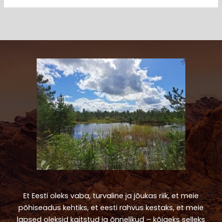
Et Eesti oleks vaba, turvaline ja jõukas riik, et meie
põhiseadus kehtiks, et eesti rahvus kestaks, et meie
lapsed oleksid kaitstud ja õnnelikud – kõigeks selleks