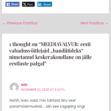
Post
Share
Share
←
Previous Postitus
Next Postitus
→
1 thought on “MEEDIAVALVUR: eesti
vabadusvõitlejaid „bandiitideks“
nimetanud keskerakondlane on jälle
eestlaste palgal”
IMRE
NOVEMBER 22, 2025 AT 9:22 P.L.
Nohh, Ivan, said, mis tahtsid, kiru veel
paramäärmuslasi…..siin see tagajärg ongi.