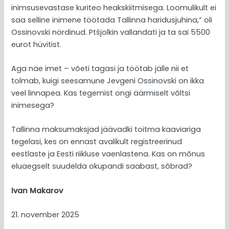
inimsusevastase kuriteo heakskiitmisega. Loomulikult ei
saa selline inimene töötada Tallinna haridusjuhina,“ oli
Ossinovski nördinud. Ptšjolkin vallandati ja ta sai 5500
eurot hüvitist.
Aga näe imet – võeti tagasi ja töötab jälle nii et
tolmab, kuigi seesamune Jevgeni Ossinovski on ikka
veel linnapea. Kas tegemist ongi äärmiselt võltsi
inimesega?
Tallinna maksumaksjad jäävadki toitma kaaviariga
tegelasi, kes on ennast avalikult registreerinud
eestlaste ja Eesti riikluse vaenlastena. Kas on mõnus
eluaegselt suudelda okupandi saabast, sõbrad?
Ivan Makarov
21. november 2025