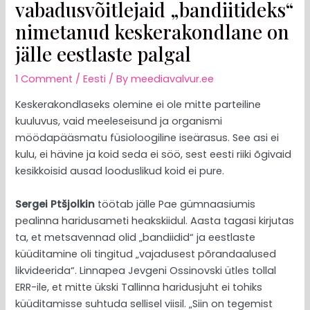
vabadusvõitlejaid „bandiitideks“
nimetanud keskerakondlane on
jälle eestlaste palgal
1 Comment
/
Eesti
/ By
meediavalvur.ee
Keskerakondlaseks olemine ei ole mitte parteiline
kuuluvus, vaid meeleseisund ja organismi
möödapääsmatu füsioloogiline iseärasus. See asi ei
kulu, ei hävine ja koid seda ei söö, sest eesti riiki õgivaid
kesikkoisid ausad looduslikud koid ei pure.
Sergei Ptšjolkin
töötab jälle Pae gümnaasiumis
pealinna haridusameti heakskiidul. Aasta tagasi kirjutas
ta, et metsavennad olid „bandiidid“ ja eestlaste
küüditamine oli tingitud „vajadusest põrandaalused
likvideerida“. Linnapea Jevgeni Ossinovski ütles tollal
ERR-ile, et mitte ükski Tallinna haridusjuht ei tohiks
küüditamisse suhtuda sellisel viisil. „Siin on tegemist