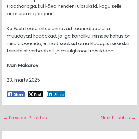
traatharjaga, kui käed nendeni ulatuksid, kogu selle
anonüümse jõuguni.“
Ka Eesti foorumites annavad tooni idioodid ja
müüdavad kaabakad, ja iga korraliku inimese kohus on
neid blokeerida, et nad saaksid oma kloaagis isekeskis
teineteist verbaalselt ja muulgi moel rahuldada.
Ivan Makarov
23. märts 2025
Post
Share
Share
←
Previous Postitus
Next Postitus
→