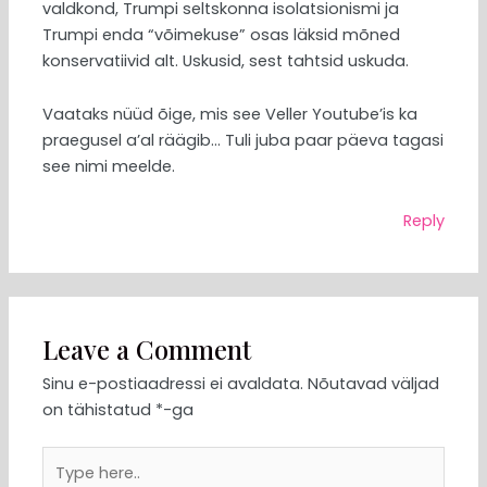
valdkond, Trumpi seltskonna isolatsionismi ja
Trumpi enda “võimekuse” osas läksid mõned
konservatiivid alt. Uskusid, sest tahtsid uskuda.
Vaataks nüüd õige, mis see Veller Youtube’is ka
praegusel a’al räägib… Tuli juba paar päeva tagasi
see nimi meelde.
Reply
Leave a Comment
Sinu e-postiaadressi ei avaldata.
Nõutavad väljad
on tähistatud
*
-ga
Type
here..