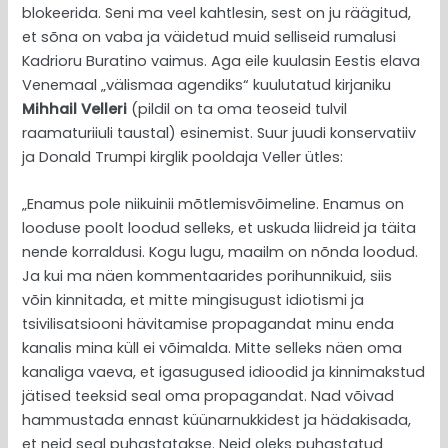
blokeerida. Seni ma veel kahtlesin, sest on ju räägitud,
et sõna on vaba ja väidetud muid selliseid rumalusi
Kadrioru Buratino vaimus. Aga eile kuulasin Eestis elava
Venemaal „välismaa agendiks“ kuulutatud kirjaniku
Mihhail Velleri
(pildil on ta oma teoseid tulvil
raamaturiiuli taustal) esinemist. Suur juudi konservatiiv
ja Donald Trumpi kirglik pooldaja Veller ütles:
„Enamus pole niikuinii mõtlemisvõimeline. Enamus on
looduse poolt loodud selleks, et uskuda liidreid ja täita
nende korraldusi. Kogu lugu, maailm on nõnda loodud.
Ja kui ma näen kommentaarides porihunnikuid, siis
võin kinnitada, et mitte mingisugust idiotismi ja
tsivilisatsiooni hävitamise propagandat minu enda
kanalis mina küll ei võimalda. Mitte selleks näen oma
kanaliga vaeva, et igasugused idioodid ja kinnimakstud
jätised teeksid seal oma propagandat. Nad võivad
hammustada ennast küünarnukkidest ja hädakisada,
et neid seal puhastatakse. Neid oleks puhastatud