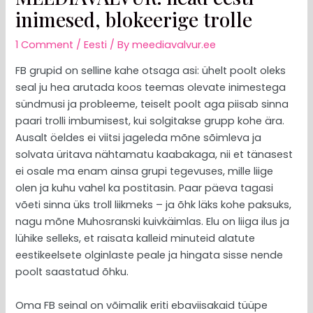
inimesed, blokeerige trolle
1 Comment
/
Eesti
/ By
meediavalvur.ee
FB grupid on selline kahe otsaga asi: ühelt poolt oleks
seal ju hea arutada koos teemas olevate inimestega
sündmusi ja probleeme, teiselt poolt aga piisab sinna
paari trolli imbumisest, kui solgitakse grupp kohe ära.
Ausalt öeldes ei viitsi jageleda mõne sõimleva ja
solvata üritava nähtamatu kaabakaga, nii et tänasest
ei osale ma enam ainsa grupi tegevuses, mille liige
olen ja kuhu vahel ka postitasin. Paar päeva tagasi
võeti sinna üks troll liikmeks – ja õhk läks kohe paksuks,
nagu mõne Muhosranski kuivkäimlas. Elu on liiga ilus ja
lühike selleks, et raisata kalleid minuteid alatute
eestikeelsete olginlaste peale ja hingata sisse nende
poolt saastatud õhku.
Oma FB seinal on võimalik eriti ebaviisakaid tüüpe