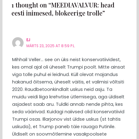
1 thought on “MEEDIAVALVUR: head
eesti inimesed, blokeerige trolle”
EJ
MÄRTS 23, 2025 AT 8:59 P.L.
Mihhail Veller… see on üks neist konservatiividest,
kes omal ajal oli üheselt Trumpi poolt. Mitte ainsat
viga tolle puhul ei leidnud. Küll olevat majandus
hakanud õitsema, üheselt väitis, et valimisi võltsiti
2020. Raudbetoonkindlalt uskus neid asju. Ta
muidu veidi liiga krehvtise ütlemisega, aga üldiselt
asjadest saab aru. Tuldki annab nende pihta, kes
seda väärivad. Kuidagi naiivsed olid konservatiivid
Trumpi osas. Illarjonov vist üldse uskus (st tahtis
uskuda), et Trump paneb täie rauaga Putinile.
Üldiselt on soovmõtlemine vasakpoolsete