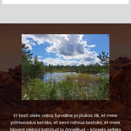
Et Eesti oleks vaba, turvaline ja jõukas riik, et meie
põhiseadus kehtiks, et eesti rahvus kestaks, et meie
lapsed oleksid kaitstud ja õnnelikud – kõigeks selleks