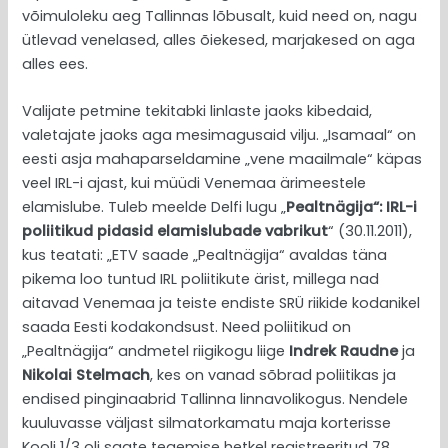
võimuloleku aeg Tallinnas lõbusalt, kuid need on, nagu
ütlevad venelased, alles õiekesed, marjakesed on aga
alles ees.
Valijate petmine tekitabki linlaste jaoks kibedaid,
valetajate jaoks aga mesimagusaid vilju. „Isamaal“ on
eesti asja mahaparseldamine „vene maailmale“ käpas
veel IRL-i ajast, kui müüdi Venemaa ärimeestele
elamislube. Tuleb meelde Delfi lugu „
Pealtnägija“: IRL-i
poliitikud pidasid elamislubade vabrikut
“ (30.11.2011),
kus teatati: „ETV saade „Pealtnägija“ avaldas täna
pikema loo tuntud IRL poliitikute ärist, millega nad
aitavad Venemaa ja teiste endiste SRÜ riikide kodanikel
saada Eesti kodakondsust. Need poliitikud on
„Pealtnägija“ andmetel riigikogu liige
Indrek Raudne
ja
Nikolai Stelmach
, kes on vanad sõbrad poliitikas ja
endised pinginaabrid Tallinna linnavolikogus. Nendele
kuuluvasse väljast silmatorkamatu maja korterisse
Kooli 1/3 oli saate tegemise hetkel registreeritud 78