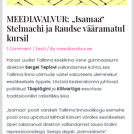
MEEDIAVALVUR: „Isamaa“
Stelmachi ja Raudse vääramatul
kursil
1 Comment
/
Eesti
/ By
meediavalvur.ee
Pärast uudist Tallinna Kesklinna Vene gümnaasiumi
direktori
Sergei Teplovi
vallandamise kohta, kes
Tallinna linna võimude väitel saboteeris üleminekut
eestikeelsele õppele, tõstsid Keskerakonna juhtivad
poliitikud
Tšaplõgini
ja
Kõlvartiga
eesotsas
traditsioonilist rašistlikku kisa.
„Isamaa“ poolt värskelt Tallinna linnavolikogu esimehe
posti otsa upitatud Mihhail Kõlvart võrdles eestikeelset
õpet takistanud direktori vallandamist lausa Stalini
repressioonidega. Seega algab „isamaalaste“