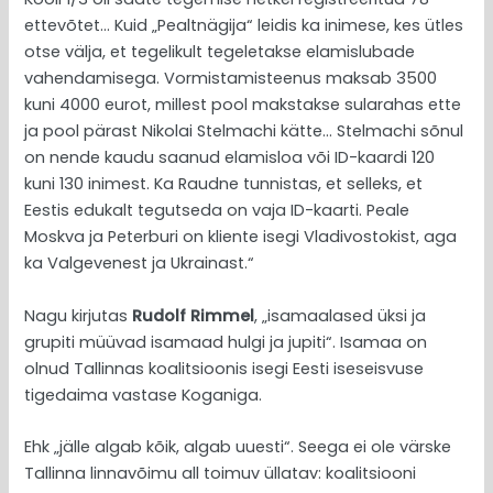
ettevõtet… Kuid „Pealtnägija“ leidis ka inimese, kes ütles
otse välja, et tegelikult tegeletakse elamislubade
vahendamisega. Vormistamisteenus maksab 3500
kuni 4000 eurot, millest pool makstakse sularahas ette
ja pool pärast Nikolai Stelmachi kätte… Stelmachi sõnul
on nende kaudu saanud elamisloa või ID-kaardi 120
kuni 130 inimest. Ka Raudne tunnistas, et selleks, et
Eestis edukalt tegutseda on vaja ID-kaarti. Peale
Moskva ja Peterburi on kliente isegi Vladivostokist, aga
ka Valgevenest ja Ukrainast.“
Nagu kirjutas
Rudolf Rimmel
, „isamaalased üksi ja
grupiti müüvad isamaad hulgi ja jupiti“. Isamaa on
olnud Tallinnas koalitsioonis isegi Eesti iseseisvuse
tigedaima vastase Koganiga.
Ehk „jälle algab kõik, algab uuesti“. Seega ei ole värske
Tallinna linnavõimu all toimuv üllatav: koalitsiooni