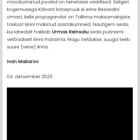
moodustanud pooled on teineteise väärilised. Seligeri
kogemusega Kõlvarti kõnepruuk ei erine Bessedini
omast, kelle propagandat on Tallinna maksumaksjate
taskust kinni makstud aastakümneid. Nautigem seda,
kui lahedalt hakkab
Urmas Reinsalu
seda putinismi
verbaalselt kinni mätsima. Nagu öeldakse, suuga teeb
suure (vene) linna.
Ivan Makarov
04. detsember 2025