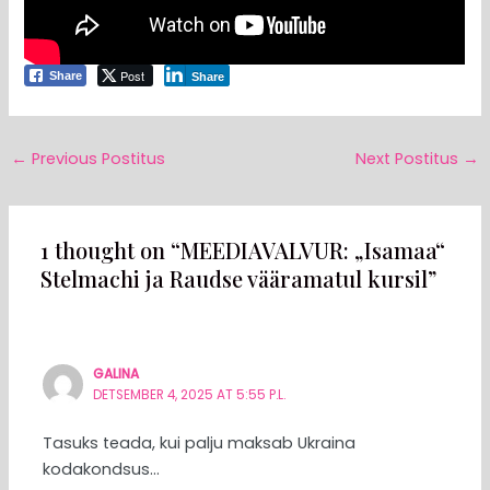
Post
Share
Share
←
Previous Postitus
Next Postitus
→
1 thought on “MEEDIAVALVUR: „Isamaa“
Stelmachi ja Raudse vääramatul kursil”
GALINA
DETSEMBER 4, 2025 AT 5:55 P.L.
Tasuks teada, kui palju maksab Ukraina
kodakondsus…