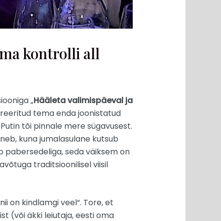
a kontrolli all
siooniga „
Hääleta valimispäeval ja
ustreeritud tema enda joonistatud
Putin tõi pinnale mere sügavusest.
üveneb, kuna jumalasulane kutsub
ab pabersedeliga, seda väiksem on
tuga traditsioonilisel viisil
ii on kindlamgi veel“. Tore, et
st (või äkki leiutaja, eesti oma