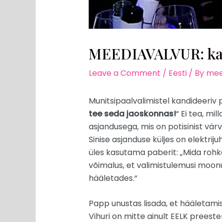
MEEDIAVALVUR: ka e-
Leave a Comment
/
Eesti
/ By
mee
Munitsipaalvalimistel kandideeriv
tee seda jaoskonnas!
“ Ei tea, mi
asjandusega, mis on potisinist vär
Sinise asjanduse küljes on elektri
üles kasutama paberit: „Mida rohk
võimalus, et valimistulemusi moonut
hääletades.“
Papp unustas lisada, et hääletamise
Vihuri on mitte ainult EELK preester