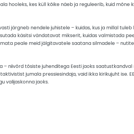
mala hooleks, kes küll kõike näeb ja reguleerib, kuid mõne k
sti järgneb nendele juhistele – kuidas, kus ja millal tuleb
kasutada käsitsi vändatavat mikserit, kuidas valmistada p
ata peale meid jälgitavatele saatana silmadele – nutitel
ma – niivõrd tõsiste juhenditega Eesti jaoks saatustkandva
aktivistist jumala pressiesindaja, vaid ikka kirikujuht ise.
gu valijaskonna jaoks.