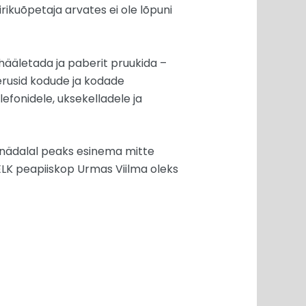
irikuõpetaja arvates ei ole lõpuni
 hääletada ja paberit pruukida –
eerusid kodude ja kodade
efonidele, uksekelladele ja
l nädalal peaks esinema mitte
 EELK peapiiskop Urmas Viilma oleks