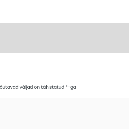
õutavad väljad on tähistatud
*
-ga