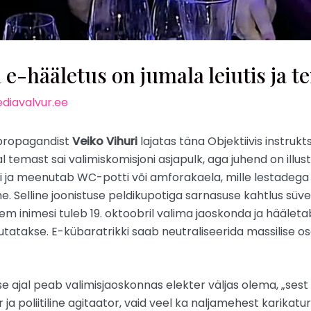
hääletus on jumala leiutis ja tem
diavalvur.ee
 propagandist
Veiko Vihuri
lajatas täna Objektiivis instrukt
llal temast sai valimiskomisjoni asjapulk, aga juhend on ill
vi ja meenutab WC-potti või amforakaela, mille lestadega 
juhe. Selline joonistuse peldikupotiga sarnasuse kahtlus s
em inimesi tuleb 19. oktoobril valima jaoskonda ja häälet
atakse. E-kübaratrikki saab neutraliseerida massilise osavõ
 ajal peab valimisjaoskonnas elekter väljas olema, „sest n
 ja poliitiline agitaator, vaid veel ka naljamehest karikaturi