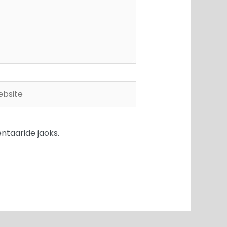
site
ntaaride jaoks.