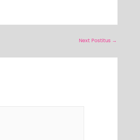
Next Postitus
→