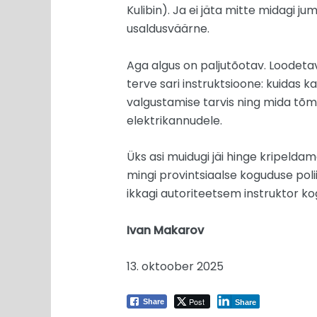
Kulibin). Ja ei jäta mitte midagi ju
usaldusväärne.
Aga algus on paljutõotav. Loodetava
terve sari instruktsioone: kuidas 
valgustamise tarvis ning mida tõmm
elektrikannudele.
Üks asi muidugi jäi hinge kripelda
mingi provintsiaalse koguduse poliit
ikkagi autoriteetsem instruktor ko
Ivan Makarov
13. oktoober 2025
Post
Share
Share