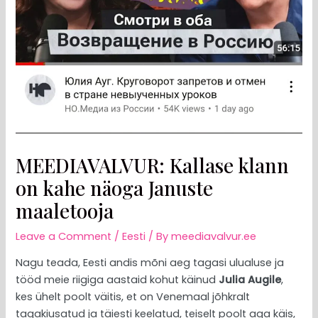
MEEDIAVALVUR: Kallase klann
on kahe näoga Januste
maaletooja
Leave a Comment
/
Eesti
/ By
meediavalvur.ee
Nagu teada, Eesti andis mõni aeg tagasi ulualuse ja
tööd meie riigiga aastaid kohut käinud
Julia Augile
,
kes ühelt poolt väitis, et on Venemaal jõhkralt
tagakiusatud ja täiesti keelatud, teiselt poolt aga käis,