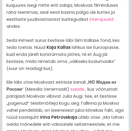
kusjuures isegi mitte eriti salaja, Moskvas filminduses
raha teenimas, seal eesti kasina palga üle kurtes ja
eestlaste juudivastastest kuritegudest
intervjuusid
andes.
Seda inimest surus Eestisse läbi Siim Kallase fond, kes
teda toetas. Nüüd
Kaja Kallas
lahkus ise Euroopasse,
kuid enda järelt koristamata jättes, nii et Aug jäi
Eestisse, mida nimetab oma „väikseks kodumaaks“
(suur on teadagi kus).
Eile läks otse Moskvast eetrisse kanali „
НО Медиа из
России
“ (Meedia Venemaalt)
saade
, kus võõrustati
parajasti Moskvas viibivat Julia Augi. See, et Eestisse
„pagenud“ teisitimõtleja kogu aeg Tallinna ja Moskva
vahel pendeldab, on iseenesest juba kõnekas fakt, aga
nüüd saatejuht
Irina Petrovskaja
ütleb otse: „Ma tahan
öelda mõnedele eriti valvsatele seltsimeestele, et me