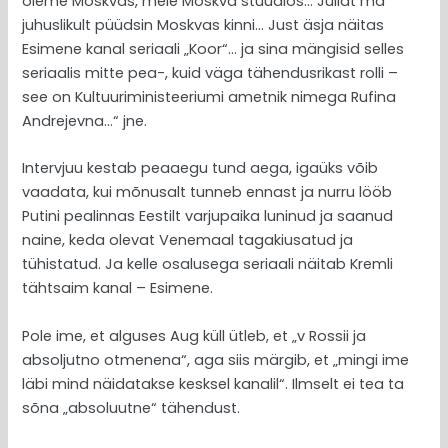
oleme Moskvas, meie Moskva stuudios… Juliat ma
juhuslikult püüdsin Moskvas kinni… Just äsja näitas
Esimene kanal seriaali „Koor“… ja sina mängisid selles
seriaalis mitte pea-, kuid väga tähendusrikast rolli –
see on Kultuuriministeeriumi ametnik nimega Rufina
Andrejevna…“ jne.
Intervjuu kestab peaaegu tund aega, igaüks võib
vaadata, kui mõnusalt tunneb ennast ja nurru lööb
Putini pealinnas Eestilt varjupaika luninud ja saanud
naine, keda olevat Venemaal tagakiusatud ja
tühistatud. Ja kelle osalusega seriaali näitab Kremli
tähtsaim kanal – Esimene.
Pole ime, et alguses Aug küll ütleb, et „v Rossii ja
absoljutno otmenena“, aga siis märgib, et „mingi ime
läbi mind näidatakse kesksel kanalil“. Ilmselt ei tea ta
sõna „absoluutne“ tähendust.