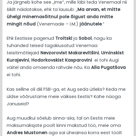
Ja järgneb kohe see „ime“, mille läbi teda Venemaal nii
šikilt näidatakse, ehk ta lausub: „
Ma arvan, et mitte
ühelgi minemasõitnul pole õigust anda mitte
mingit nõud
(Venemaale – I.M.)
jäänutele
.“
Ehk Eestisse pagenud
Troitski
ja
Sobol
, nagu ka
tuhanded teised tagakiusatud Venemaa
teisitimõtlejaid
Nevzorovist Makarevitšini
,
Uminskist
Kurajevini
,
Hodorkovskist Kasparovini
ei tohi Augi
väitel anda omaenda rahvale nõu. Ka
Alla Pugatšova
ei tohi.
Kas selline oli diil FSB-ga, et Aug seda ütleks? Keda me
üldse võõrustame meie väikses Eestis? Kahe näoga
Januseid?
Aug muudkui sõelub sinna-siia, tal on Eestis meie
maksumaksjate poolt kinni makstud töö, meie oma
Andres Mustonen
aga sai üheainsa korra eest töölt