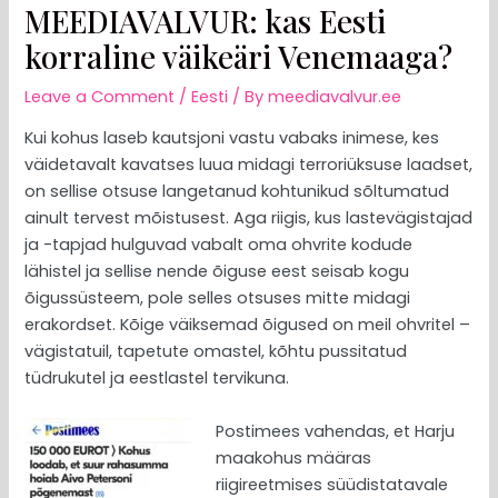
MEEDIAVALVUR: kas Eesti
korraline väikeäri Venemaaga?
Leave a Comment
/
Eesti
/ By
meediavalvur.ee
Kui kohus laseb kautsjoni vastu vabaks inimese, kes
väidetavalt kavatses luua midagi terroriüksuse laadset,
on sellise otsuse langetanud kohtunikud sõltumatud
ainult tervest mõistusest. Aga riigis, kus lastevägistajad
ja -tapjad hulguvad vabalt oma ohvrite kodude
lähistel ja sellise nende õiguse eest seisab kogu
õigussüsteem, pole selles otsuses mitte midagi
erakordset. Kõige väiksemad õigused on meil ohvritel –
vägistatuil, tapetute omastel, kõhtu pussitatud
tüdrukutel ja eestlastel tervikuna.
Postimees vahendas, et Harju
maakohus määras
riigireetmises süüdistatavale