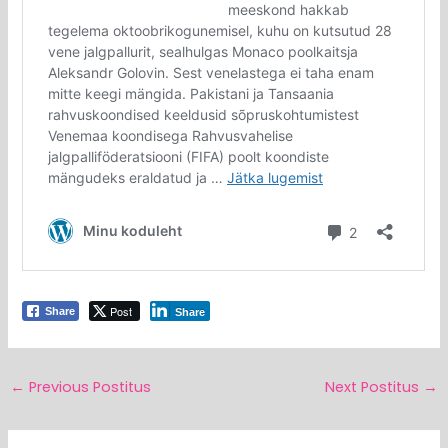
Post
Share
Share
←
Previous Postitus
Next Postitus
→