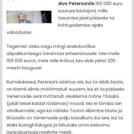
Aivo Petersonile
150 000 euro
suuruse kautsjoni, mille
tasumise järel pääseks ta
kohtupidamise ajaks
vabadusse.
Tegemist oleks nagu mingi anekdootilise
äripakkumisega Venemaa eriteenistusele: teie meile
150 000 eurot, meie teile Krõlovi, kes elab piirist 200
meetri kaugusel.
Rumalukesed, Petersoni väärtus siis, kui ta viibib Eestis,
on Kremli silmis mõõtmatult suurem, kui et ta pääseks
Venemaale seal mõttetult olesklema mõne Tšaulini
(pildil teisel kaldal röökimas) moodi. Ma ei tõmba siin
võrdlusmärki, aga ka näiteks Toomi viibimine Eestis ja
Brüsselis on Venemaale palju kasulikum, kui see, kui ta
elaks kusagil Kalugas ja lahutaks oma iseloomu
iseärasustega naabrite meelt.