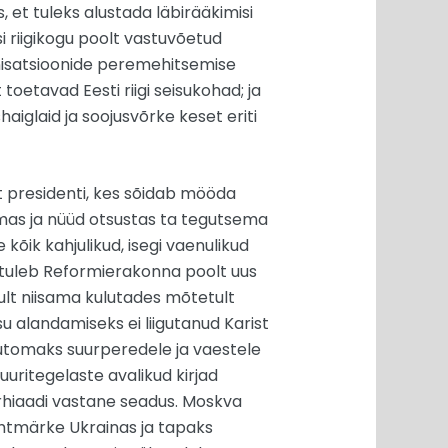
 et tuleks alustada läbirääkimisi
i riigikogu poolt vastuvõetud
ganisatsioonide peremehitsemise
 toetavad Eesti riigi seisukohad; ja
haiglaid ja soojusvõrke keset eriti
ut presidenti, kes sõidab mööda
lemas ja nüüd otsustas ta tegutsema
 kõik kahjulikud, isegi vaenulikud
ki tuleb Reformierakonna poolt uus
inult niisama kulutades mõtetult
su alandamiseks ei liigutanud Karist
v automaks suurperedele ja vaestele
uuritegelaste avalikud kirjad
iarhiaadi vastane seadus. Moskva
sihtmärke Ukrainas ja tapaks