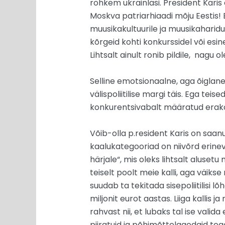
rohkem ukrainlasi. President Karis 
Moskva patriarhiaadi mõju Eestis! 
muusikakultuurile ja muusikaharidus
kõrgeid kohti konkurssidel või esi
Lihtsalt ainult ronib pildile, nagu o
Selline emotsionaalne, aga õiglane
välispoliitilise margi täis. Ega teise
konkurentsivabalt määratud erako
Võib-olla p.resident Karis on saan
kaalukategooriad on niivõrd erineva
härjale“, mis oleks lihtsalt aluset
teiselt poolt meie kalli, aga väiks
suudab ta tekitada sisepoliitilisi lõ
miljonit eurot aastas. Liiga kallis 
rahvast nii, et lubaks tal ise valid
piiratuid ja põhimõttelagedaid teg