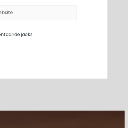
site
ntaaride jaoks.