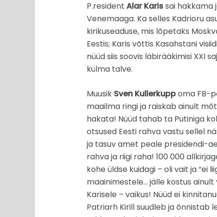
P.resident
Alar Karis
sai hakkama jä
Venemaaga. Ka selles Kadrioru asuk
kirikuseaduse, mis lõpetaks Moskva
Eestis; Karis võttis Kasahstani visi
nüüd siis soovis läbirääkimisi XXI 
külma talve.
Muusik
Sven Kullerkupp
oma FB-pos
maailma ringi ja raiskab ainult mõ
hakata! Nüüd tahab ta Putiniga kokk
otsused Eesti rahva vastu sellel nä
ja tasuv amet peale presidendi-aega
rahva ja riigi raha! 100 000 allkirj
kohe üldse kuidagi – oli vait ja “e
maainimestele… jälle kostus ainult 
Karisele – vaikus! Nüüd ei kinnita
Patriarh Kirill suudleb ja õnnista