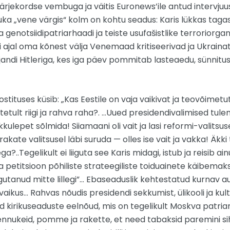
rjekordse vembuga ja väitis Euronews’ile antud intervjuus,
a „vene värgis“ kolm on kohtu seadus: Karis lükkas tagas
 genotsiidipatriarhaadi ja teiste usufašistlike terrorior
idi ajal oma kõnest välja Venemaad kritiseerivad ja Ukrainat
sajandi Hitleriga, kes iga päev pommitab lasteaedu, sünnitus
tituses küsib: „Kas Eestile on vaja vaikivat ja teovõimet
ttetult riigi ja rahva raha?. …Uued presidendivalimised tu
ulepet sõlmida! Siiamaani oli vait ja lasi reformi-valitsuse
rakate valitsusel läbi suruda — olles ise vait ja vakka! Äk
?..Tegelikult ei liiguta see Karis midagi, istub ja reisib a
aga petitsioon põhiliste strateegiliste toiduainete käibemak
i liigutanud mitte lillegi”… Ebaseaduslik kehtestatud kurna
vaikus… Rahvas nõudis presidendi sekkumist, ülikooli ja kult
nud kirikuseaduste eelnõud, mis on tegelikult Moskva patr
b lennukeid, pomme ja rakette, et need tabaksid paremini 