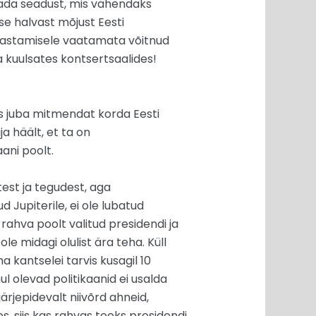
nitada seadust, mis vähendaks
se halvast mõjust Eesti
 rahastamisele vaatamata võitnud
a kuulsates kontsertsaalides!
is juba mitmendat korda Eesti
ija häält, et ta on
ani poolt.
est ja tegudest, aga
d Jupiterile, ei ole lubatud
 rahva poolt valitud presidendi ja
le midagi olulist ära teha. Küll
ma kantselei tarvis kusagil 10
mul olevad politikaanid ei usalda
järjepidevalt niivõrd ahneid,
s, siis kas rahvas teeks presidendi