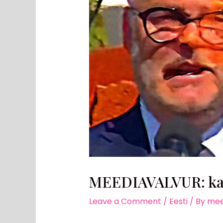
MEEDIAVALVUR: kas 
Leave a Comment
/
Eesti
/ By
mee