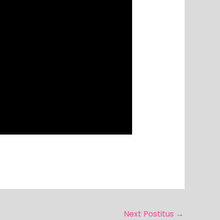
Next Postitus
→