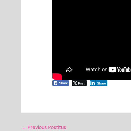
Post
Share
Share
←
Previous Postitus