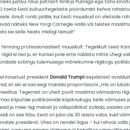
oleks justkui nõus patriarh Kirilli ja Putiniga ega taha kin
Ei toeta Eesti kultuuritegelaste pöördumist kehva rahastu
ele. Ainult ronib pildile, kui Eesti muusikud on viletsale
nevad näiteks New Yorgi Carnegie Hallis või teistes maailm
leks ise selle heaks midagi teinud!“
 hinnang professionaalselt muusikult. Tegelikult teeb Kar
d riigid ei tea ju, et Karisel pole ette näidata mitte ühegi val
ndade sobingu tulemusega mõnekümne riigikogu politika
ud innustust president
Donald Trumpi
isepäistest avaldust
d, et siin ei saa isegi mainida proportsiooni „mis on lubatu
u meelitus. Tegemist on ühelt poolt maailma võimsaima riigi
e maa käputäie politikaanide käpiknukuga, kelle võimuses po
hesid ja meie riigi mainet ja välispoliitikat solkida, saades o
ja nadi on see lõbu. Eesti on juba üle 30 aasta vaba, kuid või
a endale presidenti. Ühes on nendel õigus – kui rahvas valib 
elasi, nagu me näeme riigikogus ja kohalikes omavalitsuste