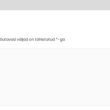
õutavad väljad on tähistatud
*
-ga