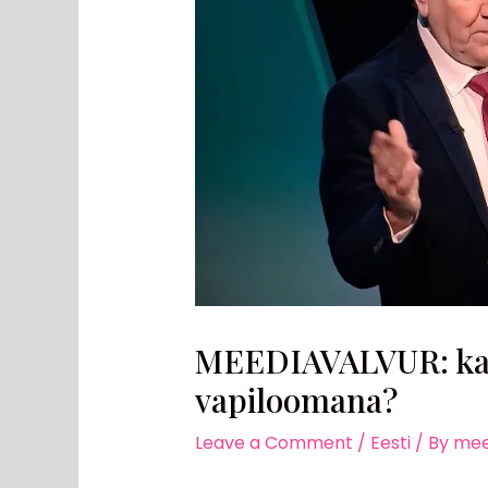
MEEDIAVALVUR: kas 
vapiloomana?
Leave a Comment
/
Eesti
/ By
mee