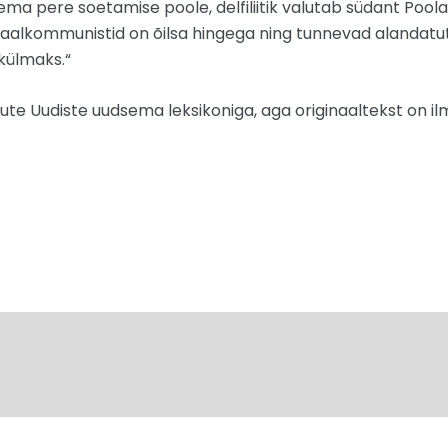
a pere soetamise poole, delfiliitik valutab südant Poola 
alkommunistid on õilsa hingega ning tunnevad alandatute
 külmaks.“
ute Uudiste uudsema leksikoniga, aga originaaltekst on ilm