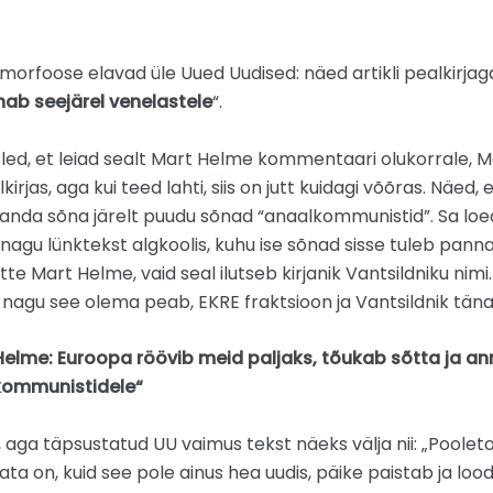
orfoose elavad üle Uued Uudised: näed artikli pealkirjaga
nab seejärel venelastele
“.
ed, et leiad sealt Mart Helme kommentaari olukorrale, Mard
kirjas, aga kui teed lahti, siis on jutt kuidagi võõras. Näed
janda sõna järelt puudu sõnad “anaalkommunistid”. Sa loed
nagu lünktekst algkoolis, kuhu ise sõnad sisse tuleb panna
tte Mart Helme, vaid seal ilutseb kirjanik Vantsildniku nimi
, nagu see olema peab, EKRE fraktsioon ja Vantsildnik tän
Helme: Euroopa röövib meid paljaks, tõukab sõtta ja an
kommunistidele“
e, aga täpsustatud UU vaimus tekst näeks välja nii: „Pool
data on, kuid see pole ainus hea uudis, päike paistab ja l