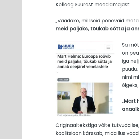
Kolleeg Suurest meediamajast:
„Vaadake, milliseid põnevaid metam
meid paljaks, tõukab sõtta ja an
Sa mõtl
on peal
iga nel
puudu, 
nimi mi
õigeks
„
Mart 
anaal
Originaaltekstiga võite tutvuda is
koalitsioon kärssab, mida ilus vaa