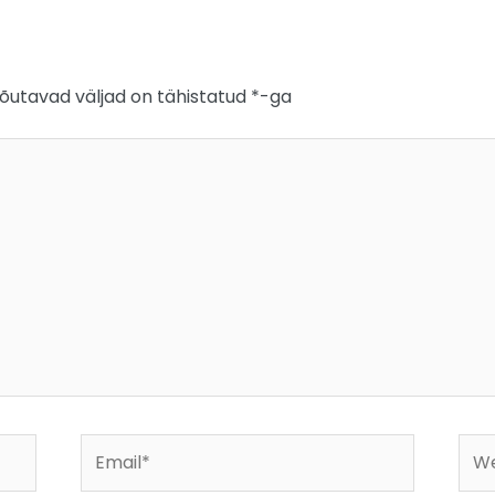
õutavad väljad on tähistatud
*
-ga
Email*
Web