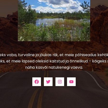
leks vaba, turvaline ja jõukas riik, et meie põhiseadus kehtik
ks, et meie lapsed oleksid kaitstud ja õnnelikud – kõigeks 
näha kasvõi natukenegi vaeva.