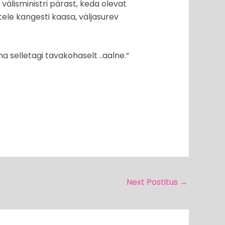
välisministri pärast, keda olevat
le kangesti kaasa, väljasurev
a selletagi tavakohaselt ..aalne.“
Next Postitus
→