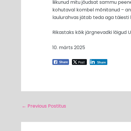
liikunud mitu jõudsat sammu peenem
kohutaval kombel mõnitanud – ana
laulurahvas jätab teda aga täiesti
Rikastaks kõik järgnevadki lõigud U
10. märts 2025
Post
Share
Share
←
Previous Postitus