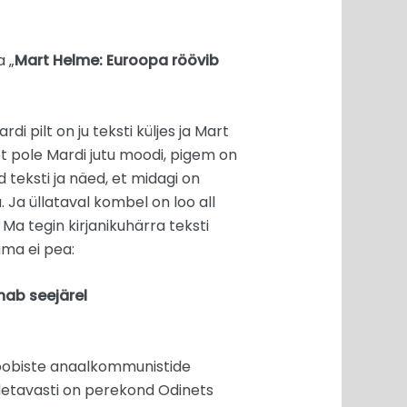
 „
Mart Helme: Euroopa röövib
i pilt on ju teksti küljes ja Mart
, et pole Mardi jutu moodi, pigem on
 teksti ja näed, et midagi on
. Ja üllataval kombel on loo all
. Ma tegin kirjanikuhärra teksti
ama ei pea:
nab seejärel
etoobiste anaalkommunistide
oodetavasti on perekond Odinets