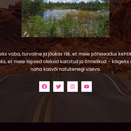
leks vaba, turvaline ja jõukas riik, et meie põhiseadus kehtik
ks, et meie lapsed oleksid kaitstud ja õnnelikud – kõigeks 
näha kasvõi natukenegi vaeva.