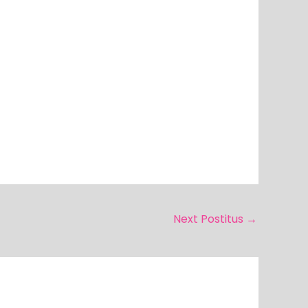
Next Postitus
→