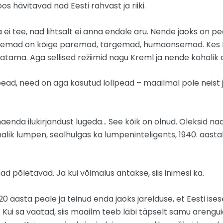
s hävitavad nad Eesti rahvast ja riiki.
 ei tee, nad lihtsalt ei anna endale aru. Nende jaoks on
nemad on kõige paremad, targemad, humaansemad. Kes Ee
atama. Aga sellised režiimid nagu Kreml ja nende kohalik a
lpead, need on aga kasutud lollpead – maailmal pole neist 
maenda ilukirjandust lugeda… See kõik on olnud. Oleksid na
halik lumpen, sealhulgas ka lumpeninteligents, 1940. aastal E
d põletavad. Ja kui võimalus antakse, siis inimesi ka.
0 aasta peale ja teinud enda jaoks järelduse, et Eesti ise
 Kui sa vaatad, siis maailm teeb läbi täpselt samu arenguid 