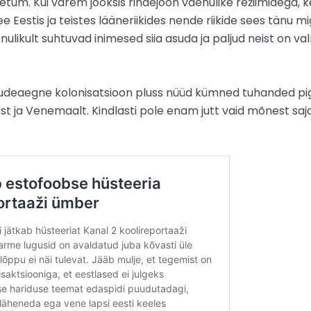
setum. Kui varem jooksis rindejoon vaenulike režiimidega,
b see Eestis ja teistes lääneriikides nende riikide sees tänu
ulikult suhtuvad inimesed siia asuda ja paljud neist on v
gudeaegne kolonisatsioon pluss nüüd kümned tuhanded p
 ja Venemaalt. Kindlasti pole enam jutt vaid mõnest saja