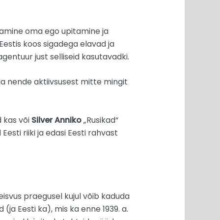
 peamine oma ego upitamine ja
stis koos sigadega elavad ja
gentuur just selliseid kasutavadki.
ja nende aktiivsusest mitte mingit
d kas või
Silver Anniko
„Rusikad“
esti riiki ja edasi Eesti rahvast
seisvus praegusel kujul võib kaduda
(ja Eesti ka), mis ka enne 1939. a.