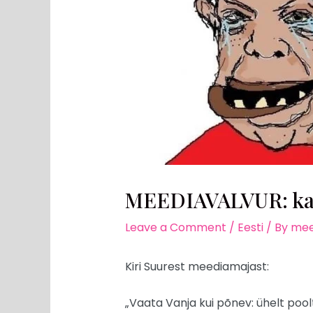
MEEDIAVALVUR: kas t
Leave a Comment
/
Eesti
/ By
mee
Kiri Suurest meediamajast:
„Vaata Vanja kui põnev: ühelt pool