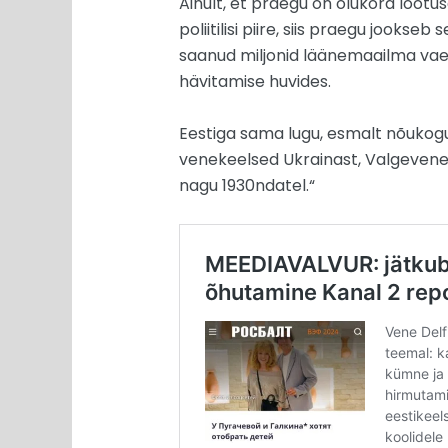
Ainult, et praegu on olukord lootu
poliitilisi piire, siis praegu jookse
saanud miljonid läänemaailma vaen
hävitamise huvides.
Eestiga sama lugu, esmalt nõuko
venekeelsed Ukrainast, Valgevenest
nagu 1930ndatel.“