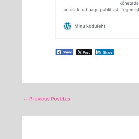
Post
Share
Share
←
Previous Postitus