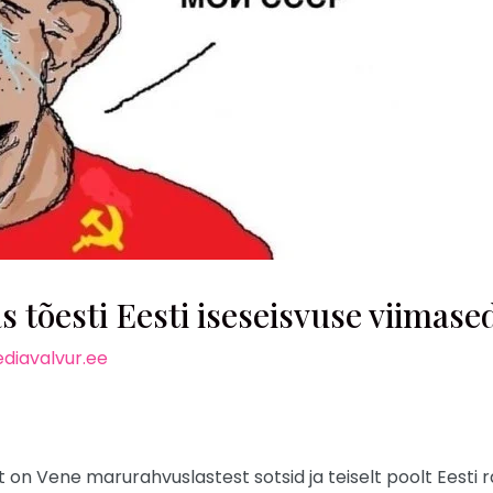
õesti Eesti iseseisvuse viimase
diavalvur.ee
t on Vene marurahvuslastest sotsid ja teiselt poolt Eesti r