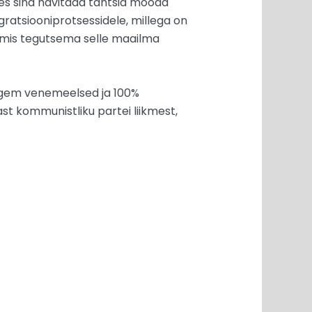
 kes sind hävitada tahtsid mööda
 migratsiooniprotsessidele, millega on
almis tegutsema selle maailma
igem venemeelsed ja 100%
st kommunistliku partei liikmest,