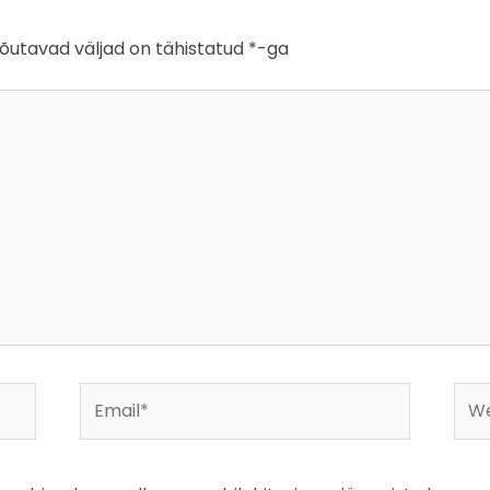
õutavad väljad on tähistatud
*
-ga
Email*
Web