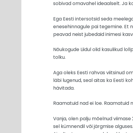
sobivad omavahel ideaalselt. Ja koo
Ega Eesti intersotsid seda meelega
enesehinnagule pai tegemine. Et 
peavad neist jubedaid inimesi kasv
Nõukogude Liidul olid kasulikud lol
tolku.
Aga oleks Eesti rahvas viitsinud o
läbi lugenud, seal aitas ka Eesti ko
hävitada.
Raamatuid nad ei loe. Raamatuid na
Vanja, olen palju mõelnud viimase 2
sel kümnendil või järgmise alguses.